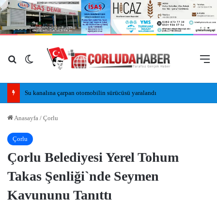
Arama yap ...
Dış görünümü değiştir
M
Mahsun Kırmızıgül: Ülkemizde barış havası esiyor umarım kalıcı olur, umarım yapıcı olur
Anasayfa
/
Çorlu
Çorlu
Çorlu Belediyesi Yerel Tohum
Takas Şenliği`nde Seymen
Kavununu Tanıttı