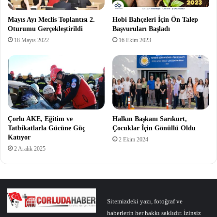
Mayıs Ayı Meclis Toplantısı 2.
Hobi Bahçeleri İçin Ön Talep
Oturumu Gerçekleştirildi
Başvuruları Başladı
18 Mayıs 2022
16 Ekim 2023
Çorlu AKE, Eğitim ve
Halkın Başkanı Sarıkurt,
Tatbikatlarla Gücüne Güç
Çocuklar İçin Gönüllü Oldu
Katıyor
2 Ekim 2024
2 Aralık 2025
Sitemizdeki yazı, fotoğraf ve
haberlerin her hakkı saklıdır. İzinsiz