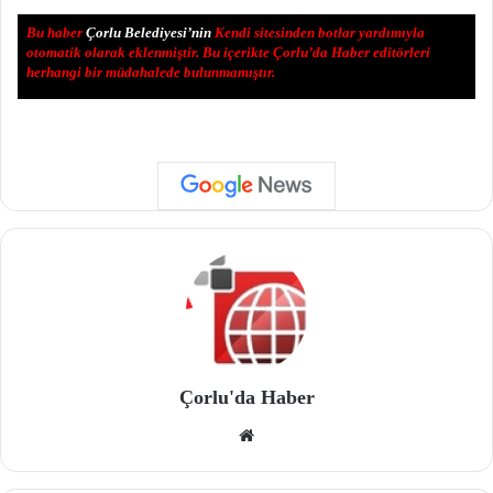
Bu haber
Çorlu Belediyesi’nin
Kendi sitesinden botlar yardımıyla
otomatik olarak eklenmiştir. Bu içerikte Çorlu’da Haber editörleri
herhangi bir müdahalede bulunmamıştır.
Çorlu'da Haber
We
b
site