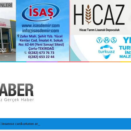
l insansız cankurtaran araçları görevde