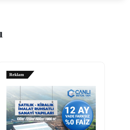
ı
Reklam