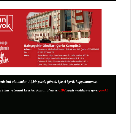
zılı izni alınmadan hiçbir yazılı, görsel, işitsel içerik kopyalanamaz,
lı Fikir ve Sanat Eserleri Kanunu’na ve
6102
sayılı maddesine göre
gerekli