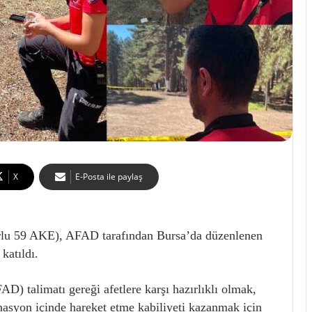
X
E-Posta ile paylaş
rlu 59 AKE), AFAD tarafından Bursa’da düzenlenen
katıldı.
) talimatı gereği afetlere karşı hazırlıklı olmak,
inasyon içinde hareket etme kabiliyeti kazanmak için