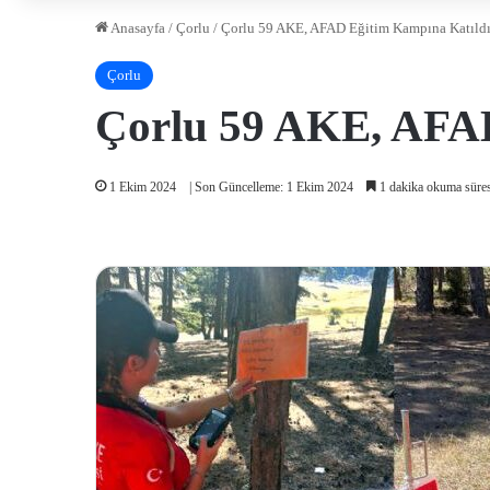
Anasayfa
/
Çorlu
/
Çorlu 59 AKE, AFAD Eğitim Kampına Katıld
Çorlu
Çorlu 59 AKE, AFAD
1 Ekim 2024
| Son Güncelleme: 1 Ekim 2024
1 dakika okuma süres