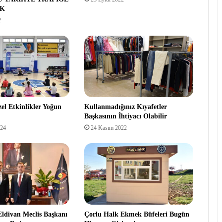
K
2
el Etkinlikler Yoğun
Kullanmadığınız Kıyafetler
Başkasının İhtiyacı Olabilir
024
24 Kasım 2022
divan Meclis Başkanı
Çorlu Halk Ekmek Büfeleri Bugün