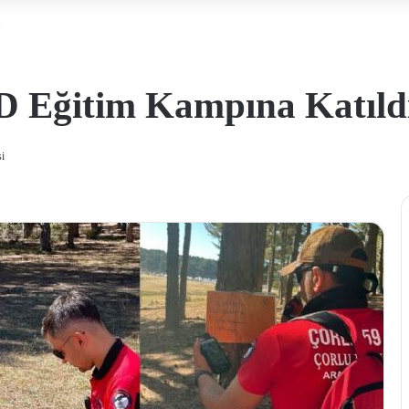
ı
 Eğitim Kampına Katıld
i