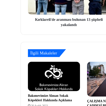
Kırklareli'de aranması bulunan 13 şüpheli
yakalandı
İlgili Makaleler
Bakımevimize Alınan Sokak
Köpekleri Hakkında Açıklama
ÇALIŞMA 
CADDESİ B
20 Aralık 2023