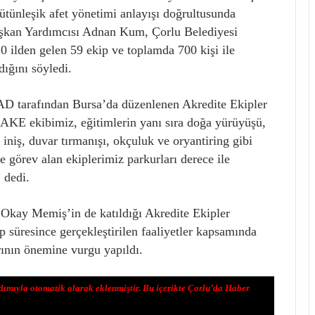
ütünleşik afet yönetimi anlayışı doğrultusunda
 Başkan Yardımcısı Adnan Kum, Çorlu Belediyesi
ilden gelen 59 ekip ve toplamda 700 kişi ile
dığını söyledi.
D tarafından Bursa’da düzenlenen Akredite Ekipler
AKE ekibimiz, eğitimlerin yanı sıra doğa yürüyüşü,
niş, duvar tırmanışı, okçuluk ve oryantiring gibi
tte görev alan ekiplerimiz parkurları derece ile
 dedi.
Okay Memiş’in de katıldığı Akredite Ekipler
üresince gerçekleştirilen faaliyetler kapsamında
arının önemine vurgu yapıldı.
dımıyla otomatik olarak eklenmiştir. Bu içerikte Çorlu’da Haber