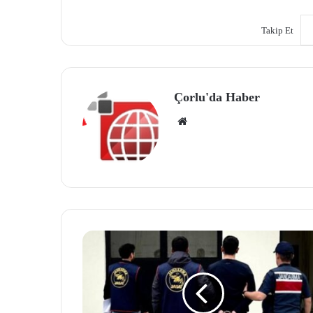
Takip Et
Çorlu'da Haber
We
b
site
si