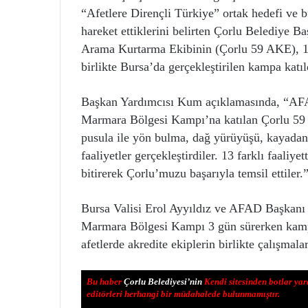
“Afetlere Dirençli Türkiye” ortak hedefi ve b
hareket ettiklerini belirten Çorlu Belediye
Arama Kurtarma Ekibinin (Çorlu 59 AKE), 10 
birlikte Bursa’da gerçekleştirilen kampa katıl
Başkan Yardımcısı Kum açıklamasında, “AFA
Marmara Bölgesi Kampı’na katılan Çorlu 59 
pusula ile yön bulma, dağ yürüyüşü, kayadan i
faaliyetler gerçekleştirdiler. 13 farklı faaliye
bitirerek Çorlu’muzu başarıyla temsil ettiler.”
Bursa Valisi Erol Ayyıldız ve AFAD Başkanı 
Marmara Bölgesi Kampı 3 gün sürerken kamp s
afetlerde akredite ekiplerin birlikte çalışmal
Bu haber
Çorlu Belediyesi’nin
Kendi sitesinden botlar yar
editörleri herhangi bir müdahalede bulunmamıştır.