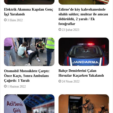
Elektrik Akımına Kapılan Genç
Edirne’de köy kahvehanesinde
İşçi Yaralandı
silahlı saldırı; muhtar ile amcası
öldürüldü, 2 yaralı / Ek
3 Ekim 2022
fotoğraflar
23 Şubat 2023
Bahçe Demirlerini Çalan
Otomobil Motosiklete Çarptı:
Hırsızlar Kaçarken Yakalandı
Önce Kaçtı, Sonra Ambulans
Çağırdı: 1 Yaralı
24 Nisan 2022
1 Haziran 2022