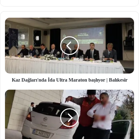
b
site
si
Kaz Dağları'nda İda Ultra Maraton başlıyor | Balıkesir