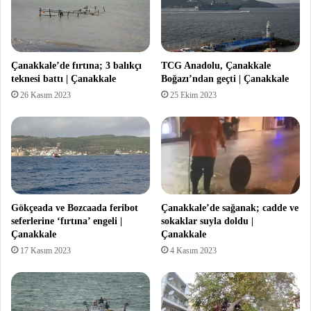
Çanakkale’de fırtına; 3 balıkçı
TCG Anadolu, Çanakkale
teknesi battı | Çanakkale
Boğazı’ndan geçti | Çanakkale
26 Kasım 2023
25 Ekim 2023
Gökçeada ve Bozcaada feribot
Çanakkale’de sağanak; cadde ve
seferlerine ‘fırtına’ engeli |
sokaklar suyla doldu |
Çanakkale
Çanakkale
17 Kasım 2023
4 Kasım 2023