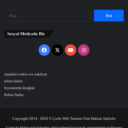
Arama:
Sosyal Medyada Biz
Facebook
X
YouTube
Instagram
istanbul evden eve nakliyat
kıbrıs haber
biyometrik fotoğraf
Kıbrıs Araba
Copyright 2014 - 2026 © Çorlu Web Tasarım Tüm Hakları Saklıdır.
Çorlu'da Haber tüm haberler, telif nedeniyle kaynak göstermeden kullanımı