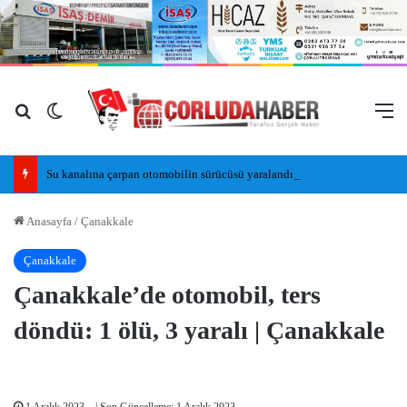
Arama yap ...
Dış görünümü değiştir
M
Su kanalına çarpan otomobilin sürücüsü yaralandı
Anasayfa
/
Çanakkale
Çanakkale
Çanakkale’de otomobil, ters
döndü: 1 ölü, 3 yaralı | Çanakkale
1 Aralık 2023
| Son Güncelleme: 1 Aralık 2023