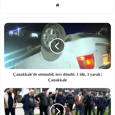
We
b
site
si
Çanakkale'de otomobil, ters döndü: 1 ölü, 3 yaralı |
Çanakkale