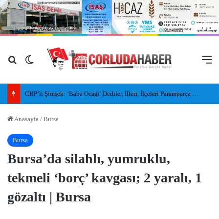
Arama yap ...
Dış görünümü değiştir
M
Tekirdağ sahillerinde yeni nesil insansız cankurtaran araçları görevde
Anasayfa
/
Bursa
Bursa
Bursa’da silahlı, yumruklu,
tekmeli ‘borç’ kavgası; 2 yaralı, 1
gözaltı | Bursa