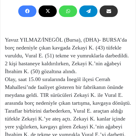
Yavuz YILMAZ/İNEGÖL (Bursa), (DHA)- BURSA’da
borç nedeniyle çıkan kavgada Zekayi K. (43) tüfekle
vuruldu, Vural E. (51) tekme ve yumruklarla darbedildi.
2 kişi hastaneye kaldırılırken, Zekayi K.’nin ağabeyi
İbrahim K. (50) gözaltına alındı.
​Olay, saat 15.00 sıralarında İnegöl ilçesi Cerrah
Mahallesi’nde faaliyet gösteren bir fabrikanın önünde
meydana geldi. TIR sürücüleri Zekayi K. ile Vural E.
arasında borç nedeniyle çıkan tartışma, kavgaya dönüştü.
Taraflar birbirini darbederken, Vural E. araçtan aldığı
tüfekle Zekayi K.’ye ateş açtı. Zekayi K. kanlar içinde
yere yığılırken, kavgayı gören Zekayi K.’nin ağabeyi
İbrahim K. de tekme ve yumrukla Vural E.’yi darbetti.