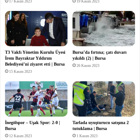
17 Kasım 2023
19 Kasım 2023
T3 Vakfı Yönetim Kurulu Üyesi
Bursa’da fırtına; çatı duvarı
İrem Bayraktar Yıldırım
yıkıldı (2) | Bursa
Belediyesi’ni ziyaret etti | Bursa
26 Kasım 2023
15 Kasım 2023
İnegölspor – Uşak Spor: 2-0 |
Tarlada uyuşturucu satışına 2
Bursa
tutuklama | Bursa
12 Kasım 2023
1 Kasım 2023