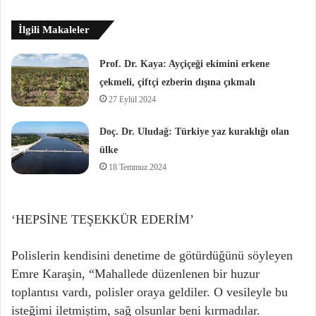
İlgili Makaleler
Prof. Dr. Kaya: Ayçiçeği ekimini erkene
çekmeli, çiftçi ezberin dışına çıkmalı
27 Eylül 2024
Doç. Dr. Uludağ: Türkiye yaz kuraklığı olan
ülke
18 Temmuz 2024
‘HEPSİNE TEŞEKKÜR EDERİM’
Polislerin kendisini denetime de götürdüğünü söyleyen
Emre Karaşin, “Mahallede düzenlenen bir huzur
toplantısı vardı, polisler oraya geldiler. O vesileyle bu
isteğimi iletmiştim, sağ olsunlar beni kırmadılar.