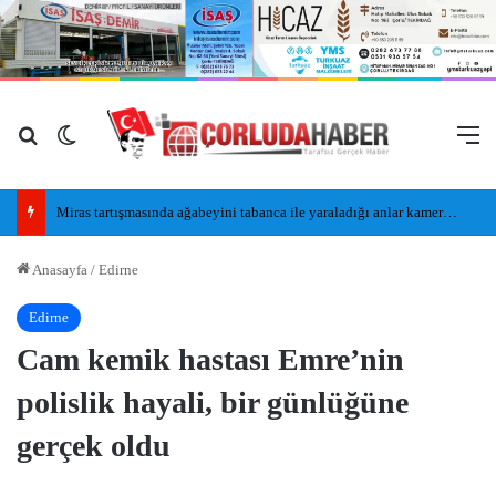
Arama yap ...
Dış görünümü değiştir
M
Miras tartışmasında ağabeyini tabanca ile yaraladığı anlar kamerada
Anasayfa
/
Edirne
Edirne
Cam kemik hastası Emre’nin
polislik hayali, bir günlüğüne
gerçek oldu