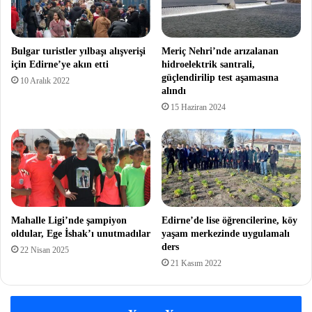
Bulgar turistler yılbaşı alışverişi
Meriç Nehri’nde arızalanan
için Edirne’ye akın etti
hidroelektrik santrali,
güçlendirilip test aşamasına
10 Aralık 2022
alındı
15 Haziran 2024
Mahalle Ligi’nde şampiyon
Edirne’de lise öğrencilerine, köy
oldular, Ege İshak’ı unutmadılar
yaşam merkezinde uygulamalı
ders
22 Nisan 2025
21 Kasım 2022