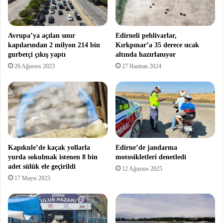
Avrupa’ya açılan sınır
Edirneli pehlivarlar,
kapılarından 2 milyon 214 bin
Kırkpınar’a 35 derece sıcak
gurbetçi çıkış yaptı
altında hazırlanıyor
26 Ağustos 2023
27 Haziran 2024
Kapıkule’de kaçak yollarla
Edirne’de jandarma
yurda sokulmak istenen 8 bin
motosikletleri denetledi
adet sülük ele geçirildi
12 Ağustos 2025
17 Mayıs 2025