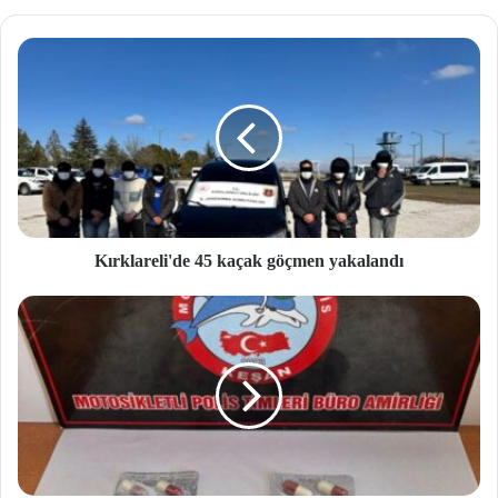
site
si
Kırklareli'de 45 kaçak göçmen yakalandı