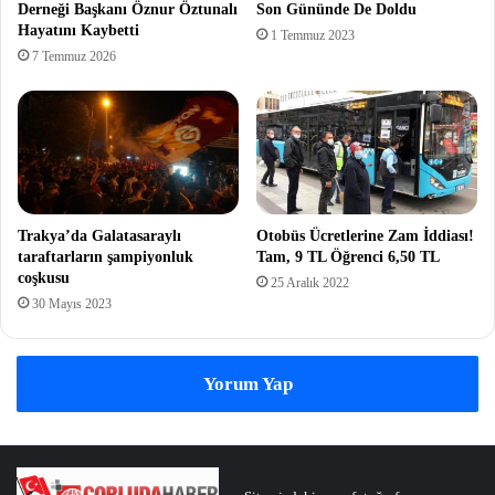
Derneği Başkanı Öznur Öztunalı
Son Gününde De Doldu
Hayatını Kaybetti
1 Temmuz 2023
7 Temmuz 2026
Trakya’da Galatasaraylı
Otobüs Ücretlerine Zam İddiası!
taraftarların şampiyonluk
Tam, 9 TL Öğrenci 6,50 TL
coşkusu
25 Aralık 2022
30 Mayıs 2023
Yorum Yap