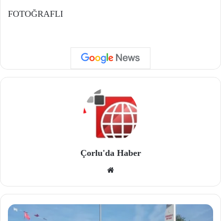
FOTOĞRAFLI
Çorlu'da Haber
We
b
site
si