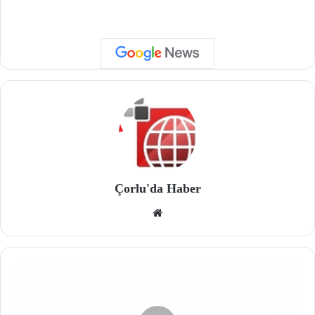
Çorlu'da Haber
We
b
site
si