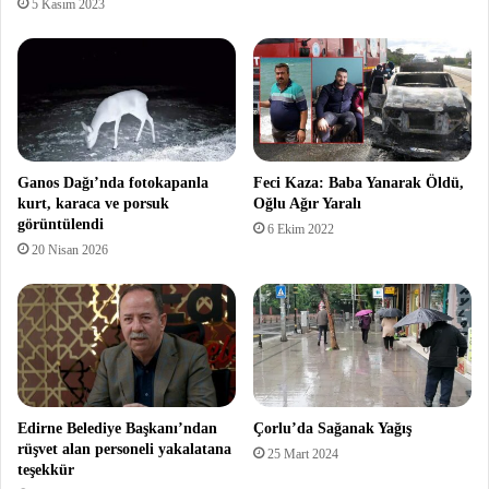
5 Kasım 2023
Ganos Dağı’nda fotokapanla
Feci Kaza: Baba Yanarak Öldü,
kurt, karaca ve porsuk
Oğlu Ağır Yaralı
görüntülendi
6 Ekim 2022
20 Nisan 2026
Edirne Belediye Başkanı’ndan
Çorlu’da Sağanak Yağış
rüşvet alan personeli yakalatana
25 Mart 2024
teşekkür