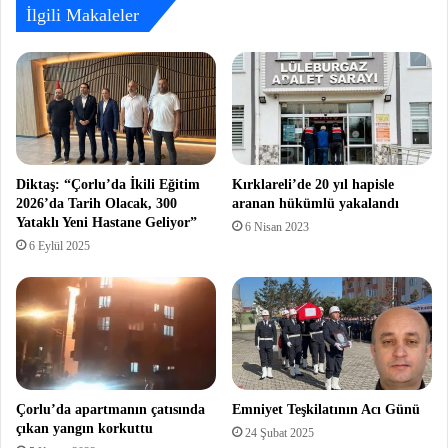
İlgili Makaleler
Diktaş: “Çorlu’da İkili Eğitim
Kırklareli’de 20 yıl hapisle
2026’da Tarih Olacak, 300
aranan hükümlü yakalandı
Yataklı Yeni Hastane Geliyor”
6 Nisan 2023
6 Eylül 2025
Çorlu’da apartmanın çatısında
Emniyet Teşkilatının Acı Günü
çıkan yangın korkuttu
24 Şubat 2025