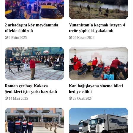
2 arkadaşını köy meydanında
Yunanistan’a kaçmak isteyen 4
tüfekle öldürdü
terör şüphelisi yakalandı
2 Ekim 2025
26 Kasım 2024
Roman çeribaşı Kakava
Kan bağışlayana sinema bileti
Şenlikleri için şarkı hazırladı
hediye edildi
14 Mart 2025
28 Ocak 2024