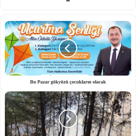
b
site
si
Bu Pazar gökyüzü çocukların olacak