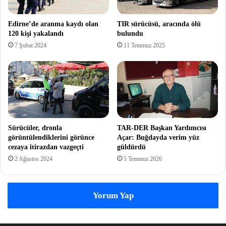
Edirne’de aranma kaydı olan
TIR sürücüsü, aracında ölü
120 kişi yakalandı
bulundu
7 Şubat 2024
11 Temmuz 2025
Sürücüler, dronla
TAR-DER Başkan Yardımcısı
görüntülendiklerini görünce
Açar: Buğdayda verim yüz
cezaya itirazdan vazgeçti
güldürdü
2 Ağustos 2024
5 Temmuz 2026
Yorum Yap