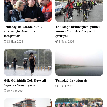
Tekirdağ’da kazada ölen 2
Tekirdağlı bisikletçiler, şehitler
doktor için tören / Ek
anısına Çanakkale’ye pedal
fotoğraflar
çeviriyor
13 Ekim 2024
4 Nisan 2026
Gök Gürültülü Çok Kuvvetli
Tekirdağ’da yoğun sis
Sağanak Yağış Uyarısı
1 Ocak 2023
19 Nisan 2024