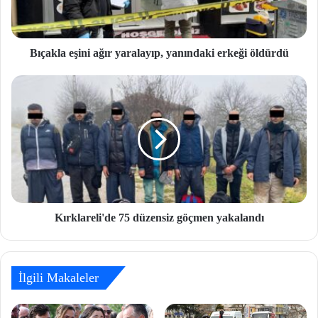
Bıçakla eşini ağır yaralayıp, yanındaki erkeği öldürdü
Kırklareli'de 75 düzensiz göçmen yakalandı
İlgili Makaleler