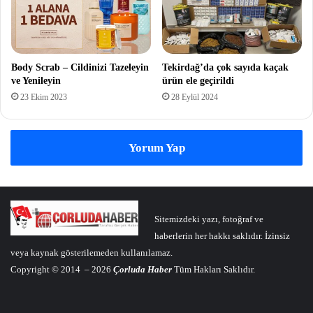
Body Scrab – Cildinizi Tazeleyin
Tekirdağ’da çok sayıda kaçak
ve Yenileyin
ürün ele geçirildi
23 Ekim 2023
28 Eylül 2024
Yorum Yap
Sitemizdeki yazı, fotoğraf ve
haberlerin her hakkı saklıdır. İzinsiz
veya kaynak gösterilemeden kullanılamaz.
Copyright © 2014 – 2026
Çorluda Haber
Tüm Hakları Saklıdır.