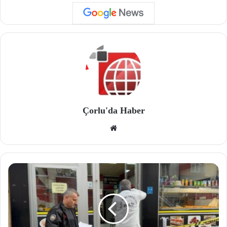
Çorlu'da Haber
We
b
site
si