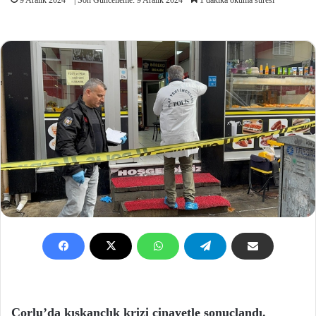
Çorlu’da kıskançlık krizi cinayetle sonuçlandı.