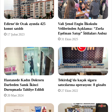
Edirne’de Ocak ayında 425
Vali Şenol Engin İlkokulu
konut satıldı
Velilerinden Açıklama: “Zorla
Eşofman Satışı” İddiaları Asılsız
17 Şubat 2023
31 Ekim 2025
Hastanede Kadın Doktoru
Tekirdağ’da kaçak sigara
Darbeden Sanık İkinci
satıcılarına operasyon: 8 gözaltı
Duruşmada Tahliye Edildi
27 Ekim 2022
20 Mart 2024