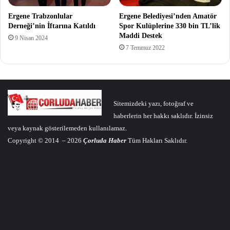
Ergene Trabzonlular
Ergene Belediyesi’nden Amatör
Derneği’nin İftarına Katıldı
Spor Kulüplerine 330 bin TL’lik
Maddi Destek
9 Nisan 2024
7 Temmuz 2022
Sitemizdeki yazı, fotoğraf ve
haberlerin her hakkı saklıdır. İzinsiz
veya kaynak gösterilemeden kullanılamaz.
Copyright © 2014 – 2026
Çorluda Haber
Tüm Hakları Saklıdır.