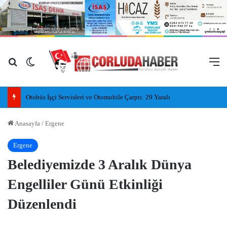
Arama yap ...
Dış görünümü değiştir
M
Otobüs İşçi Servisleri ve Otomobile Çarptı: 29 Yaralı
Anasayfa
/
Ergene
Ergene
Belediyemizde 3 Aralık Dünya
Engelliler Günü Etkinliği
Düzenlendi