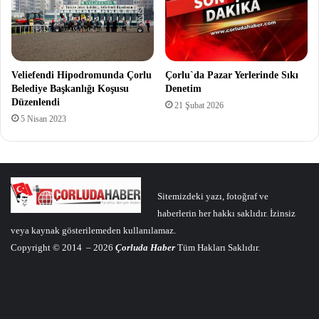
Veliefendi Hipodromunda Çorlu
Çorlu`da Pazar Yerlerinde Sıkı
Belediye Başkanlığı Koşusu
Denetim
Düzenlendi
21 Şubat 2026
5 Nisan 2023
Sitemizdeki yazı, fotoğraf ve
haberlerin her hakkı saklıdır. İzinsiz
veya kaynak gösterilemeden kullanılamaz.
Copyright © 2014 – 2026
Çorluda Haber
Tüm Hakları Saklıdır.