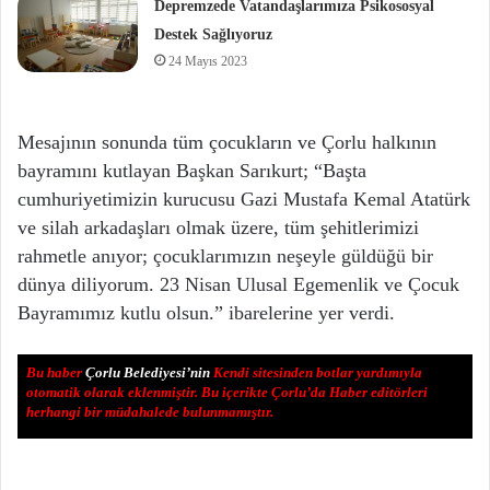
Depremzede Vatandaşlarımıza Psikososyal
Destek Sağlıyoruz
24 Mayıs 2023
Mesajının sonunda tüm çocukların ve Çorlu halkının
bayramını kutlayan Başkan Sarıkurt; “Başta
cumhuriyetimizin kurucusu Gazi Mustafa Kemal Atatürk
ve silah arkadaşları olmak üzere, tüm şehitlerimizi
rahmetle anıyor; çocuklarımızın neşeyle güldüğü bir
dünya diliyorum. 23 Nisan Ulusal Egemenlik ve Çocuk
Bayramımız kutlu olsun.” ibarelerine yer verdi.
Bu haber
Çorlu Belediyesi’nin
Kendi sitesinden botlar yardımıyla
otomatik olarak eklenmiştir. Bu içerikte Çorlu’da Haber editörleri
herhangi bir müdahalede bulunmamıştır.