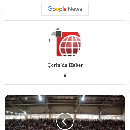
Çorlu'da Haber
We
b
site
si