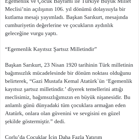
Egemenlik ve Çocuk Bayramı ile Türkiye Büyük Millet
Meclisi’nin açılışının 106. yıl dönümü dolayısıyla bir
kutlama mesajı yayımladı. Başkan Sarıkurt, mesajında
cumhuriyetin değerlerine ve çocukların aydınlık
geleceğine vurgu yaptı.
“Egemenlik Kayıtsız Şartsız Milletindir”
Başkan Sarıkurt, 23 Nisan 1920 tarihinin Türk milletinin
bağımsızlık mücadelesinde bir dönüm noktası olduğunu
belirterek, “Gazi Mustafa Kemal Atatürk`ün ‘Egemenlik
kayıtsız şartsız milletindir.’ diyerek temellerini attığı
meclisimiz, bağımsızlığımızın en büyük nişanesidir. Bu
anlamlı günü dünyadaki tüm çocuklara armağan eden
Atatürk, onlara olan güvenini ve sevgisini en güzel
şekilde göstermiştir.” dedi.
Çorlu’da Çocuklar İçin Daha Fazla Yatırım