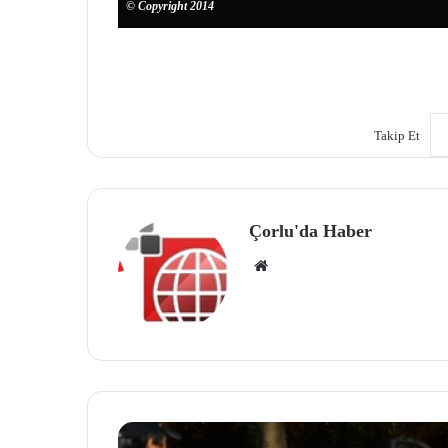
© Copyright 2014
Takip Et
Çorlu'da Haber
We
b
site
si