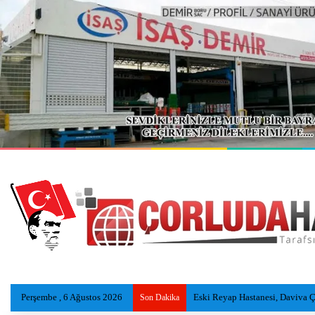
Perşembe , 6 Ağustos 2026
Tekirdağ’da itfaiye 7 ayda 8 bi
Son Dakika