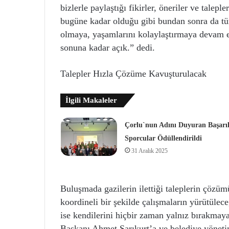
bizlerle paylaştığı fikirler, öneriler ve talep
bugüne kadar olduğu gibi bundan sonra da t
olmaya, yaşamlarını kolaylaştırmaya devam 
sonuna kadar açık.” dedi.
Talepler Hızla Çözüme Kavuşturulacak
İlgili Makaleler
Çorlu`nun Adını Duyuran Başarıl
Sporcular Ödüllendirildi
31 Aralık 2025
Buluşmada gazilerin ilettiği taleplerin çözümü
koordineli bir şekilde çalışmaların yürütülece
ise kendilerini hiçbir zaman yalnız bırakmay
Başkanı Ahmet Sarıkurt’a ve belediye yönetimi