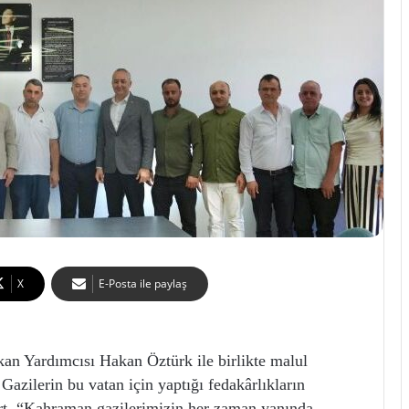
X
E-Posta ile paylaş
an Yardımcısı Hakan Öztürk ile birlikte malul
. Gazilerin bu vatan için yaptığı fedakârlıkların
rt, “Kahraman gazilerimizin her zaman yanında