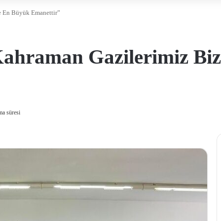
e En Büyük Emanettir”
Kahraman Gazilerimiz Bi
a süresi