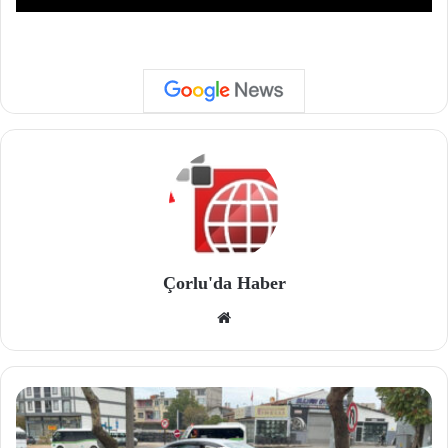
Çorlu'da Haber
We
b
site
si