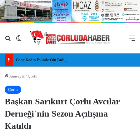
Arama yap ...
Dış görünümü değiştir
M
Genç Kadın Evinde Ölü Bulundu
Anasayfa
/
Çorlu
Çorlu
Başkan Sarıkurt Çorlu Avcılar
Derneği`nin Sezon Açılışına
Katıldı