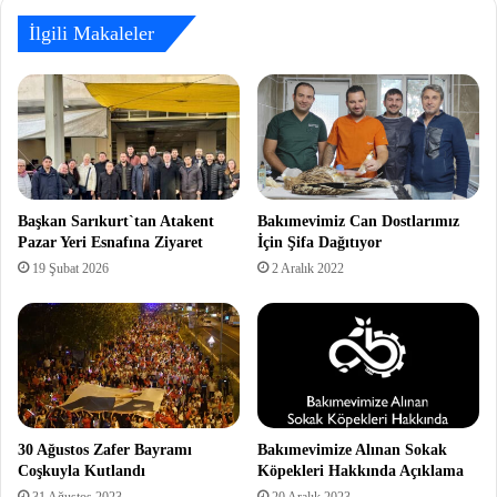
İlgili Makaleler
Başkan Sarıkurt`tan Atakent
Bakımevimiz Can Dostlarımız
Pazar Yeri Esnafına Ziyaret
İçin Şifa Dağıtıyor
19 Şubat 2026
2 Aralık 2022
30 Ağustos Zafer Bayramı
Bakımevimize Alınan Sokak
Coşkuyla Kutlandı
Köpekleri Hakkında Açıklama
31 Ağustos 2023
20 Aralık 2023