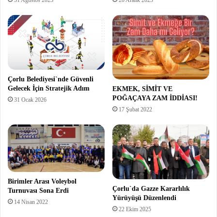
Çorlu Belediyesi`nde Güvenli
Gelecek İçin Stratejik Adım
EKMEK, SİMİT VE
POĞAÇAYA ZAM İDDİASI!
31 Ocak 2026
17 Şubat 2022
Birimler Arası Voleybol
Çorlu`da Gazze Kararlılık
Turnuvası Sona Erdi
Yürüyüşü Düzenlendi
14 Nisan 2022
22 Ekim 2025