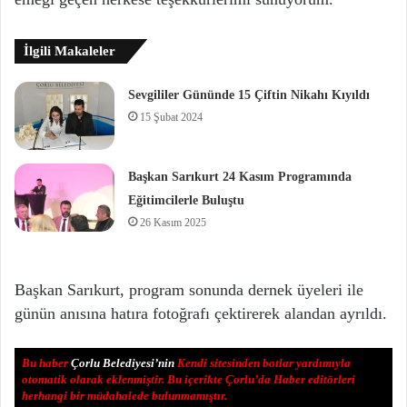
İlgili Makaleler
Sevgililer Gününde 15 Çiftin Nikahı Kıyıldı
15 Şubat 2024
Başkan Sarıkurt 24 Kasım Programında
Eğitimcilerle Buluştu
26 Kasım 2025
Başkan Sarıkurt, program sonunda dernek üyeleri ile
günün anısına hatıra fotoğrafı çektirerek alandan ayrıldı.
Bu haber
Çorlu Belediyesi’nin
Kendi sitesinden botlar yardımıyla
otomatik olarak eklenmiştir. Bu içerikte Çorlu’da Haber editörleri
herhangi bir müdahalede bulunmamıştır.