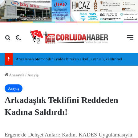
Arama yap ...
Dış görünümü değiştir
M
Arızalanan otomobilini yolda bırakan alkollü sürücü, kaldırımda uyudu
Anasayfa
/
Asayiş
Asayiş
Arkadaşlık Teklifini Reddeden
Kadına Saldırdı!
Ergene'de Dehşet Anları: Kadın, KADES Uygulamasıyla