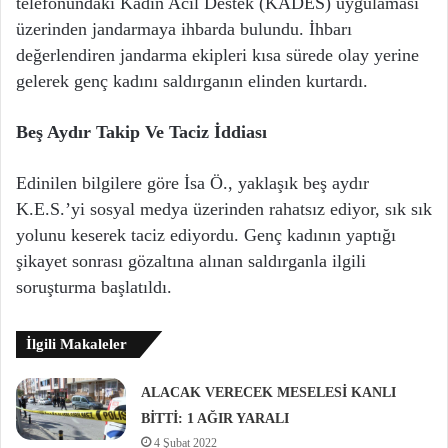
telefonundaki Kadın Acil Destek (KADES) uygulaması
üzerinden jandarmaya ihbarda bulundu. İhbarı
değerlendiren jandarma ekipleri kısa sürede olay yerine
gelerek genç kadını saldırganın elinden kurtardı.
Beş Aydır Takip Ve Taciz İddiası
Edinilen bilgilere göre İsa Ö., yaklaşık beş aydır
K.E.S.’yi sosyal medya üzerinden rahatsız ediyor, sık sık
yolunu keserek taciz ediyordu. Genç kadının yaptığı
şikayet sonrası gözaltına alınan saldırganla ilgili
soruşturma başlatıldı.
İlgili Makaleler
ALACAK VERECEK MESELESİ KANLI
BİTTİ: 1 AĞIR YARALI
4 Şubat 2022