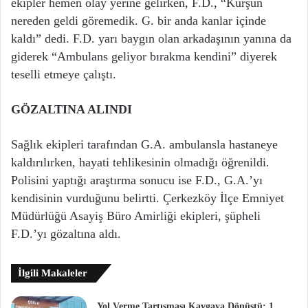
ekipler hemen olay yerine gelirken, F.D., “Kurşun
nereden geldi göremedik. G. bir anda kanlar içinde
kaldı” dedi. F.D. yarı baygın olan arkadaşının yanına da
giderek “Ambulans geliyor bırakma kendini” diyerek
teselli etmeye çalıştı.
GÖZALTINA ALINDI
Sağlık ekipleri tarafından G.A. ambulansla hastaneye
kaldırılırken, hayati tehlikesinin olmadığı öğrenildi.
Polisini yaptığı araştırma sonucu ise F.D., G.A.’yı
kendisinin vurduğunu belirtti. Çerkezköy İlçe Emniyet
Müdürlüğü Asayiş Büro Amirliği ekipleri, şüpheli
F.D.’yı gözaltına aldı.
İlgili Makaleler
Yol Verme Tartışması Kavgaya Dönüştü: 1