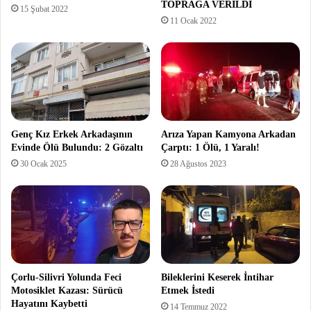
TOPRAĞA VERİLDİ
15 Şubat 2022
11 Ocak 2022
Genç Kız Erkek Arkadaşının
Arıza Yapan Kamyona Arkadan
Evinde Ölü Bulundu: 2 Gözaltı
Çarptı: 1 Ölü, 1 Yaralı!
30 Ocak 2025
28 Ağustos 2023
Çorlu-Silivri Yolunda Feci
Bileklerini Keserek İntihar
Motosiklet Kazası: Sürücü
Etmek İstedi
Hayatını Kaybetti
14 Temmuz 2022