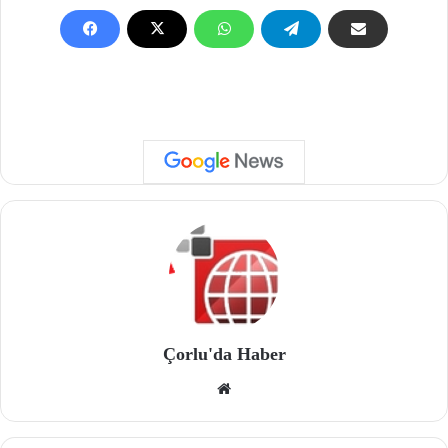
Çorlu'da Haber
We
b
site