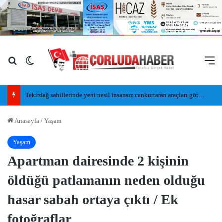
Arama yap ...
Dış görünümü değiştir
M
Tekirdağ sahillerinde yeni nesil insansız cankurtaran araçları görevde
Anasayfa
/
Yaşam
Yaşam
Apartman dairesinde 2 kişinin
öldüğü patlamanın neden olduğu
hasar sabah ortaya çıktı / Ek
fotoğraflar