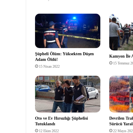
Şüpheli Ölüm: Yüksekten Düşen
Kamyon İle A
Adam Öldü!
15 Temmuz 2
15 Nisan 2022
Oto ve Ev Hırsızlığı Şüphelisi
Devrilen Tra
Tutuklandı
Sürücü Yaral
12 Ekim 2022
22 Mayıs 202