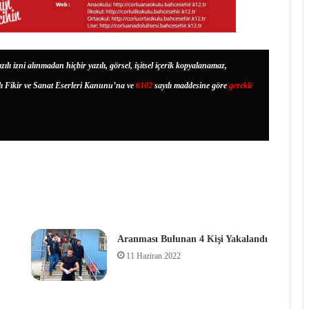
zılı izni alınmadan hiçbir yazılı, görsel, işitsel içerik kopyalanamaz,
lı Fikir ve Sanat Eserleri Kanunu’na ve
6102
sayılı maddesine göre
gerekli
Aranması Bulunan 4 Kişi Yakalandı
11 Haziran 2022