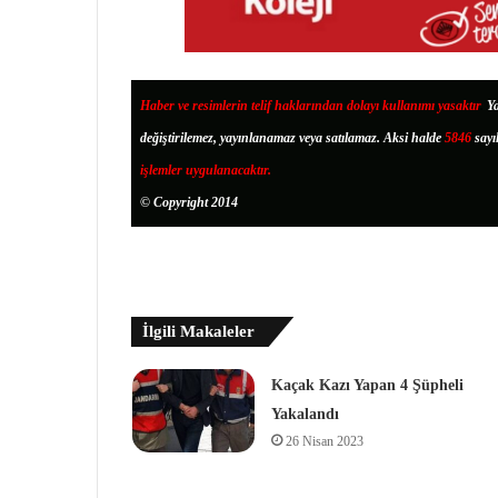
Haber ve resimlerin telif haklarından dolayı kullanımı yasaktır
.
Ya
değiştirilemez, yayınlanamaz veya satılamaz. Aksi halde
5846
sayı
işlemler uygulanacaktır.
© Copyright 2014
İlgili Makaleler
Kaçak Kazı Yapan 4 Şüpheli
Yakalandı
26 Nisan 2023