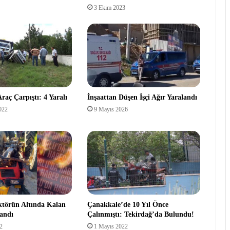
3 Ekim 2023
raç Çarpıştı: 4 Yaralı
İnşaattan Düşen İşçi Ağır Yaralandı
022
9 Mayıs 2026
ktörün Altında Kalan
Çanakkale’de 10 Yıl Önce
andı
Çalınmıştı: Tekirdağ’da Bulundu!
2
1 Mayıs 2022