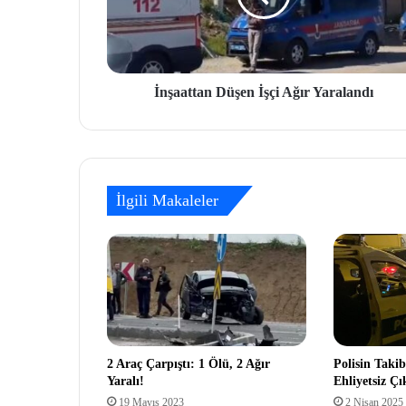
İnşaattan Düşen İşçi Ağır Yaralandı
İlgili Makaleler
2 Araç Çarpıştı: 1 Ölü, 2 Ağır
Polisin Takib
Yaralı!
Ehliyetsiz Çı
19 Mayıs 2023
2 Nisan 2025