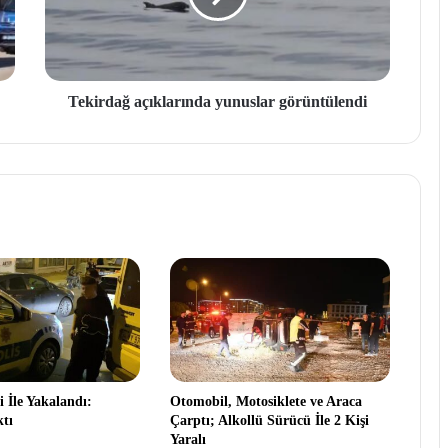
Tekirdağ açıklarında yunuslar görüntülendi
i İle Yakalandı:
Otomobil, Motosiklete ve Araca
ktı
Çarptı; Alkollü Sürücü İle 2 Kişi
Yaralı