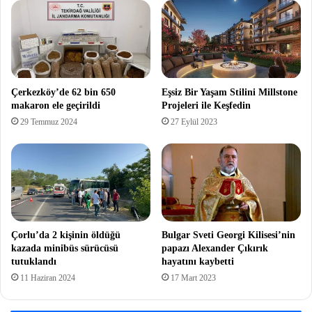
Çerkezköy’de 62 bin 650
Eşsiz Bir Yaşam Stilini Millstone
makaron ele geçirildi
Projeleri ile Keşfedin
29 Temmuz 2024
27 Eylül 2023
Çorlu’da 2 kişinin öldüğü
Bulgar Sveti Georgi Kilisesi’nin
kazada minibüs sürücüsü
papazı Alexander Çıkırık
tutuklandı
hayatını kaybetti
11 Haziran 2024
17 Mart 2023