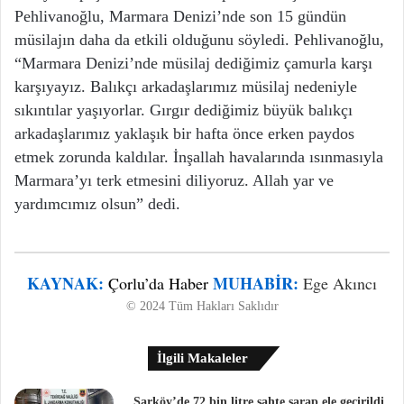
Pehlivanoğlu, Marmara Denizi’nde son 15 gündün
müsilajın daha da etkili olduğunu söyledi. Pehlivanoğlu,
“Marmara Denizi’nde müsilaj dediğimiz çamurla karşı
karşıyayız. Balıkçı arkadaşlarımız müsilaj nedeniyle
sıkıntılar yaşıyorlar. Gırgır dediğimiz büyük balıkçı
arkadaşlarımız yaklaşık bir hafta önce erken paydos
etmek zorunda kaldılar. İnşallah havalarında ısınmasıyla
Marmara’yı terk etmesini diliyoruz. Allah yar ve
yardımcımız olsun” dedi.
KAYNAK:
MUHABIR:
Çorlu’da Haber
Ege Akıncı
© 2024 Tüm Hakları Saklıdır
İlgili Makaleler
Şarköy’de 72 bin litre sahte şarap ele geçirildi