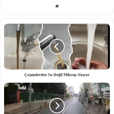
We
b
site
si
Çeşmelerden Su Değil Mikrop Akıyor