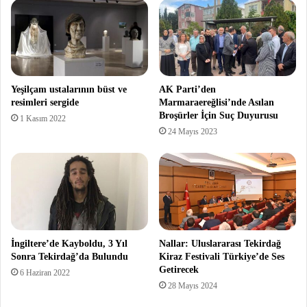
Yeşilçam ustalarının büst ve
AK Parti’den
resimleri sergide
Marmaraereğlisi’nde Asılan
Broşürler İçin Suç Duyurusu
1 Kasım 2022
24 Mayıs 2023
İngiltere’de Kayboldu, 3 Yıl
Nallar: Uluslararası Tekirdağ
Sonra Tekirdağ’da Bulundu
Kiraz Festivali Türkiye’de Ses
Getirecek
6 Haziran 2022
28 Mayıs 2024