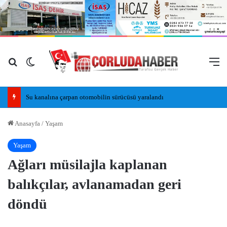
Arama yap ...
Dış görünümü değiştir
M
Su kanalına çarpan otomobilin sürücüsü yaralandı
Anasayfa
/
Yaşam
Yaşam
Ağları müsilajla kaplanan
balıkçılar, avlanamadan geri
döndü