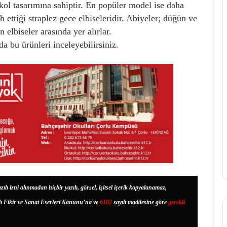
 kol tasarımına sahiptir. En popüler model ise daha
 ettiği straplez gece elbiseleridir. Abiyeler; düğün ve
 elbiseler arasında yer alırlar.
a bu ürünleri inceleyebilirsiniz.
zılı izni alınmadan hiçbir yazılı, görsel, işitsel içerik kopyalanamaz,
lı Fikir ve Sanat Eserleri Kanunu’na ve
6102
sayılı maddesine göre
gerekli