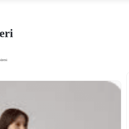
eri
üresi