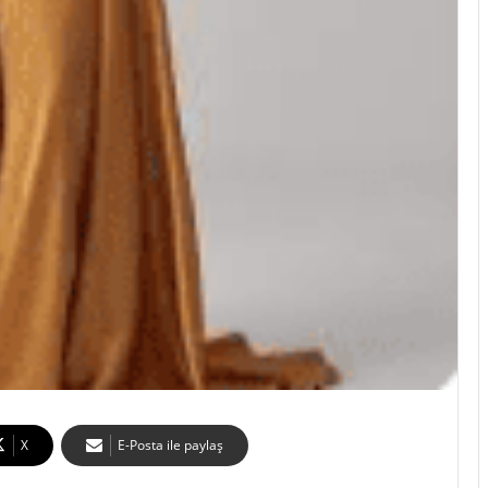
X
E-Posta ile paylaş