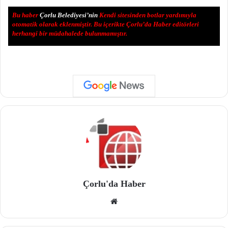
Bu haber
Çorlu Belediyesi’nin
Kendi sitesinden botlar yardımıyla
otomatik olarak eklenmiştir. Bu içerikte Çorlu’da Haber editörleri
herhangi bir müdahalede bulunmamıştır.
Çorlu'da Haber
We
b
site