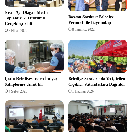
Nisan Ayı Olağan Meclis
Başkan Sarıkurt Belediye
Toplantısı 2. Oturumu
Personeli ile Bayramlaştı
Gerçekleştirildi
8 Temmuz 2022
7 Nisan 2022
Çorlu Belediyesi´nden İhtiyaç
Belediye Seralarında Yetiştirilen
Sahiplerine Umut Eli
Çiçekler Vatandaşlara Dağıtıldı
4 Şubat 2025
1 Haziran 2026