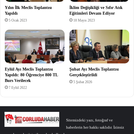
Yılın İlk Meclis Toplantısı
İklim Değişikliği ve Sıfır Atık
Yapıldı
Eğitimleri Devam Ediyor
5 Ocak 2023
18 Mayıs 2023
Eylül Ayı Meclis Toplantısı
Şubat Ayı Meclis Toplantısı
Yapıldı: 80 Öğrenciye 800 TL
Gerçekleştirildi
Burs Verilecek
5 Şubat 2026
7 Eylül 2022
Sitemizdeki yazı, fotoğraf ve
haberlerin her hakkı saklıdır. İzinsiz