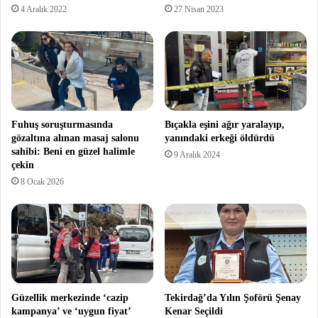
4 Aralık 2022
27 Nisan 2023
Fuhuş soruşturmasında
Bıçakla eşini ağır yaralayıp,
gözaltına alınan masaj salonu
yanındaki erkeği öldürdü
sahibi: Beni en güzel halimle
9 Aralık 2024
çekin
8 Ocak 2026
Güzellik merkezinde ‘cazip
Tekirdağ’da Yılın Şoförü Şenay
kampanya’ ve ‘uygun fiyat’
Kenar Seçildi