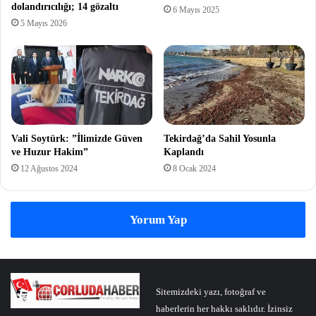
dolandırıcılığı; 14 gözaltı
6 Mayıs 2025
5 Mayıs 2026
Vali Soytürk: ”İlimizde Güven
Tekirdağ’da Sahil Yosunla
ve Huzur Hakim”
Kaplandı
12 Ağustos 2024
8 Ocak 2024
Yorum Yap
Sitemizdeki yazı, fotoğraf ve
haberlerin her hakkı saklıdır. İzinsiz