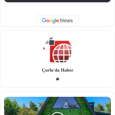
Çorlu'da Haber
We
b
site
si