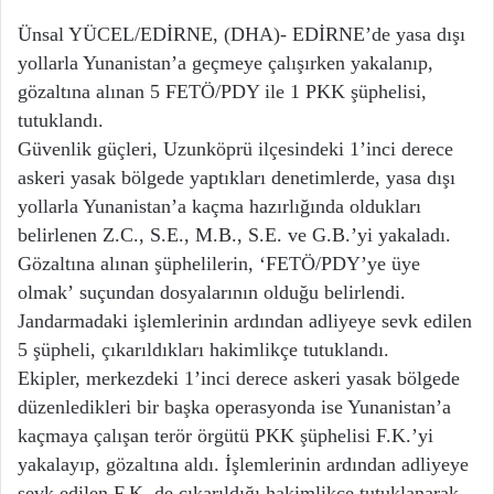
Ünsal YÜCEL/EDİRNE, (DHA)- EDİRNE’de yasa dışı
yollarla Yunanistan’a geçmeye çalışırken yakalanıp,
gözaltına alınan 5 FETÖ/PDY ile 1 PKK şüphelisi,
tutuklandı.
Güvenlik güçleri, Uzunköprü ilçesindeki 1’inci derece
askeri yasak bölgede yaptıkları denetimlerde, yasa dışı
yollarla Yunanistan’a kaçma hazırlığında oldukları
belirlenen Z.C., S.E., M.B., S.E. ve G.B.’yi yakaladı.
Gözaltına alınan şüphelilerin, ‘FETÖ/PDY’ye üye
olmak’ suçundan dosyalarının olduğu belirlendi.
Jandarmadaki işlemlerinin ardından adliyeye sevk edilen
5 şüpheli, çıkarıldıkları hakimlikçe tutuklandı.
Ekipler, merkezdeki 1’inci derece askeri yasak bölgede
düzenledikleri bir başka operasyonda ise Yunanistan’a
kaçmaya çalışan terör örgütü PKK şüphelisi F.K.’yi
yakalayıp, gözaltına aldı. İşlemlerinin ardından adliyeye
sevk edilen F.K. de çıkarıldığı hakimlikçe tutuklanarak,