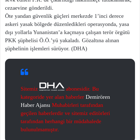
cezaevine gönderildi.
Öte yandan güvenlik güçleri merkezde 1’inci derece
askeri yasak bölgede düzenledikleri operasyonda, yasa
dışı yollarla Yunanistan’a kaçmaya çalışan terör örgütü
PKK şüphelisi Ö.Ö.’yü yakaladı. Gözaltına alınan
şüphelinin işlemleri sürüyor. (DHA)
Sitemiz
abonesidir. Bu
kategoride yer alan haberler
Demirören
Haber Ajansı
Muhabirleri tarafından
geçilen haberlerdir ve sitemiz editörleri
tarafından herhangi bir müdahalede
bulunulmamıştır.