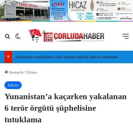
Arama yap ...
Dış görünümü değiştir
M
Arızalanan otomobilini yolda bırakan alkollü sürücü, kaldırımda uyudu
Anasayfa
/
Edirne
Edirne
Yunanistan’a kaçarken yakalanan
6 terör örgütü şüphelisine
tutuklama