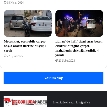
18 Nisan 2024
Motosiklet, otomobile çarpıp
Edirne’de hafif ticari araç beton
başka aracın üzerine düştü; 1
elektrik direğine çarptı,
yaralı
mahallenin elektriği kesildi; 4
yaralı
27 Eylül 2025
29 Şubat 2024
Yorum Yap
Sitemizdeki yazı, fotoğraf ve