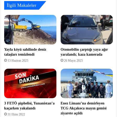
İlgili Makaleler
Yayla köyü sahilinde deniz
Otomobilin çarptığı yaya ağır
talaşları temizlendi
yaralandı; kaza kamerada
13 Haziran 2025
26 Mayıs 2025
3 FETÖ şüphelisi, Yunanistan’a
Enez Limanı’na demirleyen
kaçarken yakalandı
TCG Akçakoca mayın gemisi
ziyarete açıldı
31 Ekim 2022