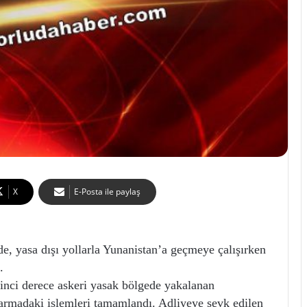
X
E-Posta ile paylaş
asa dışı yollarla Yunanistan’a geçmeye çalışırken
.
’inci derece askeri yasak bölgede yakalanan
armadaki işlemleri tamamlandı. Adliyeye sevk edilen