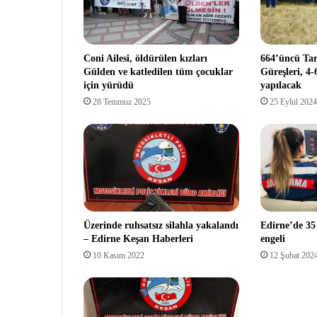
Coni Ailesi, öldürülen kızları
664’üncü Tar
Gülden ve katledilen tüm çocuklar
Güreşleri, 4
için yürüdü
yapılacak
28 Temmuz 2025
25 Eylül 2024
Üzerinde ruhsatsız silahla yakalandı
Edirne’de 35 
– Edirne Keşan Haberleri
engeli
10 Kasım 2022
12 Şubat 202