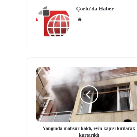
Çorlu'da Haber
We
b
site
si
Yangında mahsur kaldı, evin kapısı kırılarak
kurtarıldı