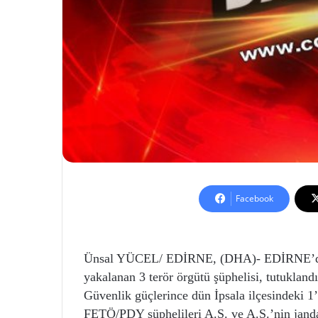
Facebook
Ünsal YÜCEL/ EDİRNE, (DHA)- EDİRNE’de, y
yakalanan 3 terör örgütü şüphelisi, tutuklandı
Güvenlik güçlerince dün İpsala ilçesindeki 1
FETÖ/PDY şüphelileri A.S. ve A.S.’nin jand