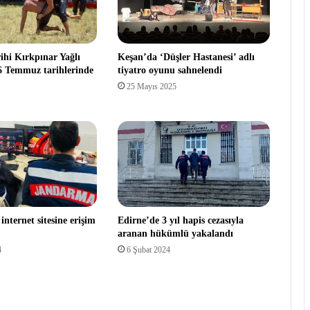
ihi Kırkpınar Yağlı
Keşan’da ‘Düşler Hastanesi’ adlı
-6 Temmuz tarihlerinde
tiyatro oyunu sahnelendi
25 Mayıs 2025
internet sitesine erişim
Edirne’de 3 yıl hapis cezasıyla
aranan hükümlü yakalandı
4
6 Şubat 2024