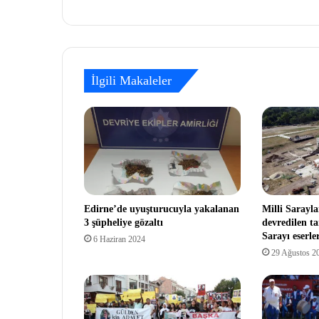
İlgili Makaleler
Edirne’de uyuşturucuyla yakalanan
Milli Sarayla
3 şüpheliye gözaltı
devredilen ta
Sarayı eserle
6 Haziran 2024
29 Ağustos 2