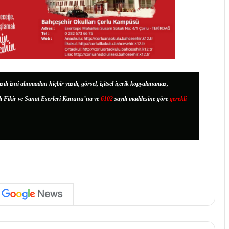
zılı izni alınmadan hiçbir yazılı, görsel, işitsel içerik kopyalanamaz,
lı Fikir ve Sanat Eserleri Kanunu’na ve
6102
sayılı maddesine göre
gerekli