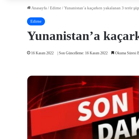
Anasayfa
/
Edirne
/
Yunanistan’a kaçarken yakalanan 3 terör şü
Edirne
Yunanistan’a kaçark
16 Kasım 2022
| Son Güncelleme: 16 Kasım 2022
Okuma Süresi B