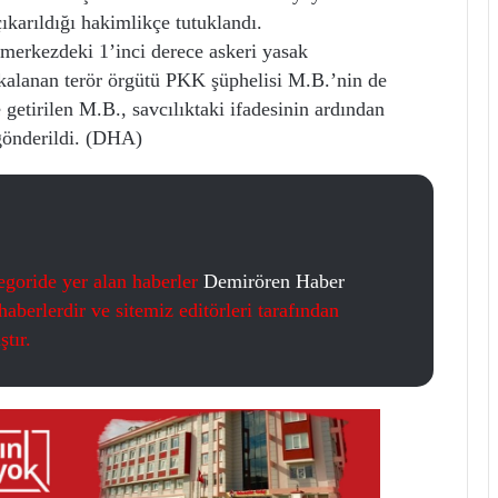
çıkarıldığı hakimlikçe tutuklandı.
merkezdeki 1’inci derece askeri yasak
kalanan terör örgütü PKK şüphelisi M.B.’nin de
getirilen M.B., savcılıktaki ifadesinin ardından
 gönderildi. (DHA)
egoride yer alan haberler
Demirören Haber
aberlerdir ve sitemiz editörleri tarafından
tır.