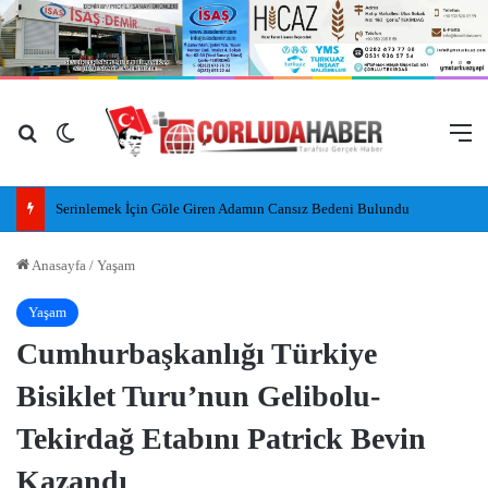
Arama yap ...
Dış görünümü değiştir
M
Serinlemek İçin Göle Giren Adamın Cansız Bedeni Bulundu
Anasayfa
/
Yaşam
Yaşam
Cumhurbaşkanlığı Türkiye
Bisiklet Turu’nun Gelibolu-
Tekirdağ Etabını Patrick Bevin
Kazandı