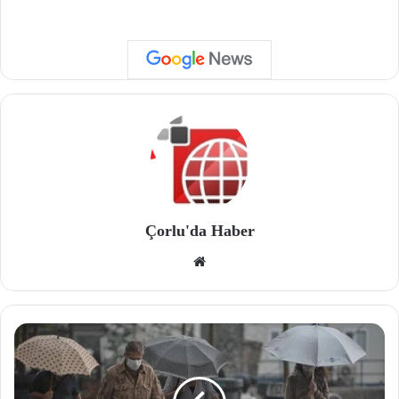
Çorlu'da Haber
We
b
site
si