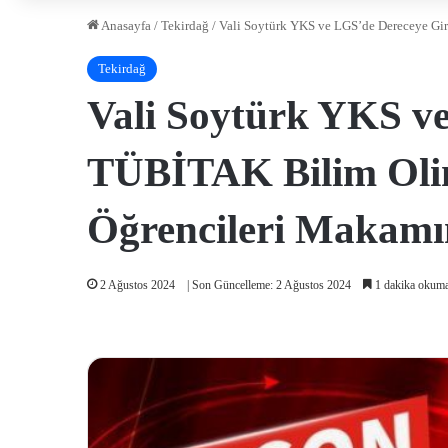
Anasayfa
/
Tekirdağ
/
Vali Soytürk YKS ve LGS’de Dereceye Gir
Tekirdağ
Vali Soytürk YKS ve
TÜBİTAK Bilim Olim
Öğrencileri Makamı
2 Ağustos 2024
| Son Güncelleme: 2 Ağustos 2024
1 dakika okuma