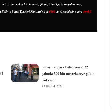
zılı izni alınmadan hiçbir yazılı, görsel, işitsel içerik kopyalanamaz,
lı Fikir ve Sanat Eserleri Kanunu’na ve
6102
sayılı maddesine göre
gerekli
Süleymanpaşa Belediyesi 2022
Kİ
yılında 500 bin metrekareye yakın
yol yaptı
19 Ocak 2023