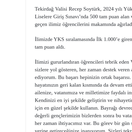
Tekirdağ Valisi Recep Soytürk, 2024 yılı Yü
Liselere Giriş Sınavı’nda 500 tam puan ala
geçen ilimiz öğrencilerini makamında ağırlad
İlimizde YKS sıralamasında İlk 1.000’e gir
tam puan aldı.
İlimizi gururlandıran öğrencileri tebrik eden
sizlere yol gösteren, her zaman destek veren ai
ediyorum. Bu başarı hepinizin ortak başarısı.
hayatınızın geri kalan kısmında da devam ett
ailenize, vatanımıza ve milletimize faydalı i
Kendinizi en iyi şekilde geliştirin ve nihayet
için en güzel şekilde kullanın. Bayrağı devr
değerli gençlerimizin bizlerden sonra bu vata
her zaman ihtiyacımız var. Bu görev bir gün si
yerine getireceğinize inanıyorum. Sizleri tek