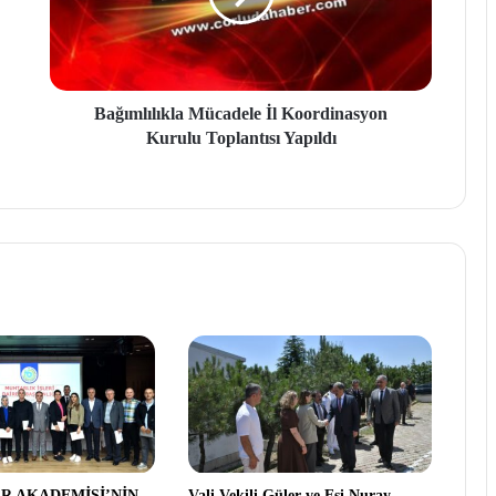
Bağımlılıkla Mücadele İl Koordinasyon
Kurulu Toplantısı Yapıldı
R AKADEMİSİ’NİN
Vali Vekili Güler ve Eşi Nuray