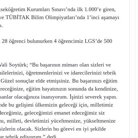
kseköğretim Kurumları Sınavı’nda ilk 1.000’e giren,
n ve TÜBİTAK Bilim Olimpiyatları’nda 1’inci aşamayı
ı.
en 28 öğrenci bulunurken 4 öğrencimiz LGS’de 500
 Vali Soytürk; “Bu başarının mimarı olan sizleri ve
lelerinizi, öğretmenlerinizi ve idarecilerinizi tebrik
 Güzel sonuçlar elde etmişsiniz. Bu başarınızı eğitim
ireceğinize, eğitim hayatınızın sonunda da kendinize,
nsanlar olacağınıza inanıyorum. İşinizi severek yapın.
inde bu gelişimi ülkemizin geleceği için, milletimiz
edeceğimiz, geleceğimizi emanet edeceğimiz siz
nı, milleti, devletimizi yüceltmenize, yükseltmenize
zlerin olacak. Sizlerin bu görevi en iyi şekilde
rar tebrik ediyorum.” dedi.