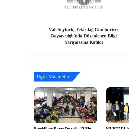
Vali Soytürk, Tekirdağ Cumhuriyet
Başsavcılığı’nda Düzenlenen Bilgi
Yarışmasına Katıldı
İlgili Makaleler
Emeklilere Pazar Desteği: 12 Bin
MUHTARLA