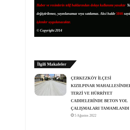
Haber ve resimlerin telif haklarından dolayı kullanımı yasaktır
.
Ya
değiştirilemez, yayınlanamaz veya satılamaz. Aksi halde
5846
sayı
işlemler uygulanacaktır.
© Copyright 2014
İlgili Makaleler
ÇERKEZKÖY İLÇESİ
KIZILPINAR MAHALLESİNDE
TERZİ VE HÜRRİYET
CADDELERİNDE BETON YOL
ÇALIŞMALARI TAMAMLANDI
5 Ağustos 2022