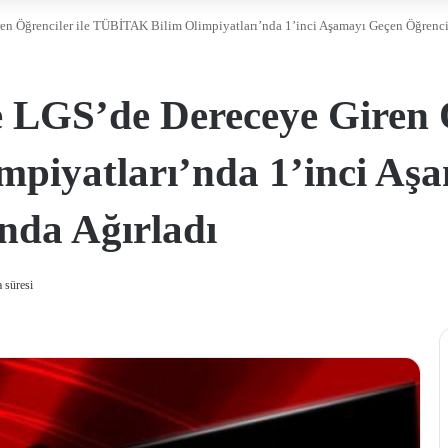
en Öğrenciler ile TÜBİTAK Bilim Olimpiyatları’nda 1’inci Aşamayı Geçen Öğrenc
 LGS’de Dereceye Giren Ö
piyatları’nda 1’inci Aş
nda Ağırladı
 süresi