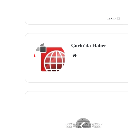
Takip Et
Çorlu'da Haber
We
b
site
si