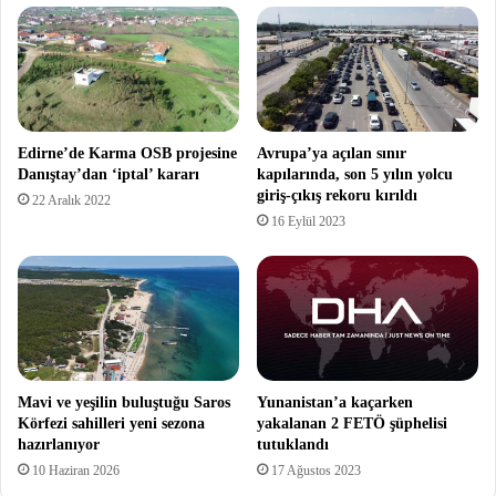
Edirne’de Karma OSB projesine
Avrupa’ya açılan sınır
Danıştay’dan ‘iptal’ kararı
kapılarında, son 5 yılın yolcu
giriş-çıkış rekoru kırıldı
22 Aralık 2022
16 Eylül 2023
Mavi ve yeşilin buluştuğu Saros
Yunanistan’a kaçarken
Körfezi sahilleri yeni sezona
yakalanan 2 FETÖ şüphelisi
hazırlanıyor
tutuklandı
10 Haziran 2026
17 Ağustos 2023