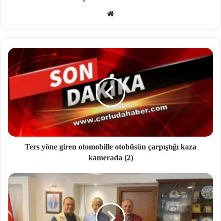
We
b
site
si
Ters yöne giren otomobille otobüsün çarpıştığı kaza
kamerada (2)