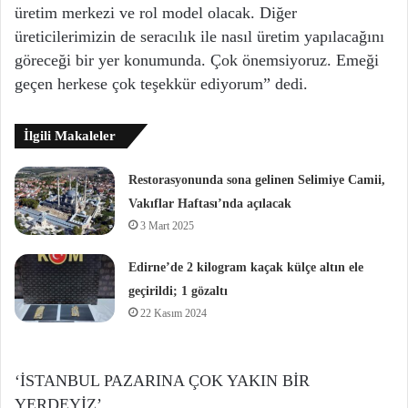
üretim merkezi ve rol model olacak. Diğer
üreticilerimizin de seracılık ile nasıl üretim yapılacağını
göreceği bir yer konumunda. Çok önemsiyoruz. Emeği
geçen herkese çok teşekkür ediyorum” dedi.
İlgili Makaleler
Restorasyonunda sona gelinen Selimiye Camii,
Vakıflar Haftası’nda açılacak
3 Mart 2025
Edirne’de 2 kilogram kaçak külçe altın ele
geçirildi; 1 gözaltı
22 Kasım 2024
‘İSTANBUL PAZARINA ÇOK YAKIN BİR
YERDEYİZ’