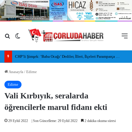
Arama yap ...
Dış görünümü değiştir
M
CHP’li Şimşek: ‘Baba Ocağı’ Dediler, İlleri, İlçeleri Paramparça Edip Gittiler
Anasayfa
/
Edirne
Edirne
Vali Kırbıyık, seralarda
öğrencilerle marul fidanı ekti
29 Eylül 2022
| Son Güncelleme: 29 Eylül 2022
2 dakika okuma süresi