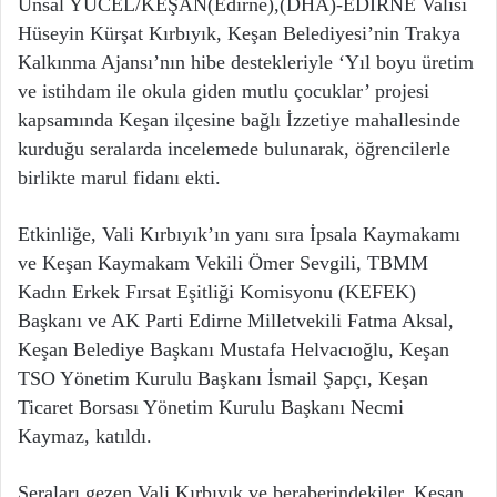
Ünsal YÜCEL/KEŞAN(Edirne),(DHA)-EDİRNE Valisi
Hüseyin Kürşat Kırbıyık, Keşan Belediyesi’nin Trakya
Kalkınma Ajansı’nın hibe destekleriyle ‘Yıl boyu üretim
ve istihdam ile okula giden mutlu çocuklar’ projesi
kapsamında Keşan ilçesine bağlı İzzetiye mahallesinde
kurduğu seralarda incelemede bulunarak, öğrencilerle
birlikte marul fidanı ekti.
Etkinliğe, Vali Kırbıyık’ın yanı sıra İpsala Kaymakamı
ve Keşan Kaymakam Vekili Ömer Sevgili, TBMM
Kadın Erkek Fırsat Eşitliği Komisyonu (KEFEK)
Başkanı ve AK Parti Edirne Milletvekili Fatma Aksal,
Keşan Belediye Başkanı Mustafa Helvacıoğlu, Keşan
TSO Yönetim Kurulu Başkanı İsmail Şapçı, Keşan
Ticaret Borsası Yönetim Kurulu Başkanı Necmi
Kaymaz, katıldı.
Seraları gezen Vali Kırbıyık ve beraberindekiler, Keşan