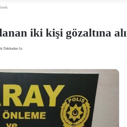
lındı
nan iki kişi gözaltına al
ir Dakikadan Az