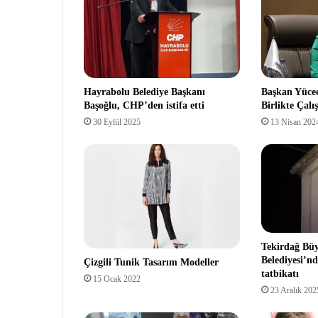
Hayrabolu Belediye Başkanı
Başkan Yücee
Başoğlu, CHP’den istifa etti
Birlikte Çal
30 Eylül 2025
13 Nisan 202
Tekirdağ Bü
Belediyesi’n
Çizgili Tunik Tasarım Modeller
tatbikatı
15 Ocak 2022
23 Aralık 202