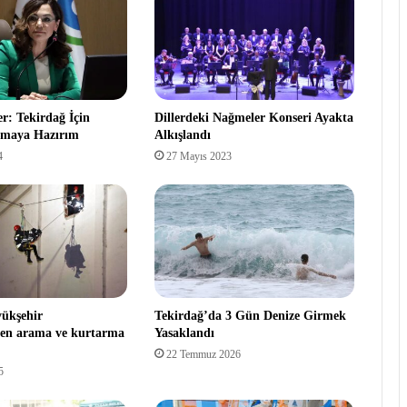
r: Tekirdağ İçin
Dillerdeki Nağmeler Konseri Ayakta
ışmaya Hazırım
Alkışlandı
4
27 Mayıs 2023
yükşehir
Tekirdağ’da 3 Gün Denize Girmek
den arama ve kurtarma
Yasaklandı
22 Temmuz 2026
5