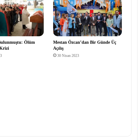
Bulunmuştu: Ölüm
Mestan Özcan’dan Bir Günde Üç
Krizi
Açılış
23
30 Nisan 2023