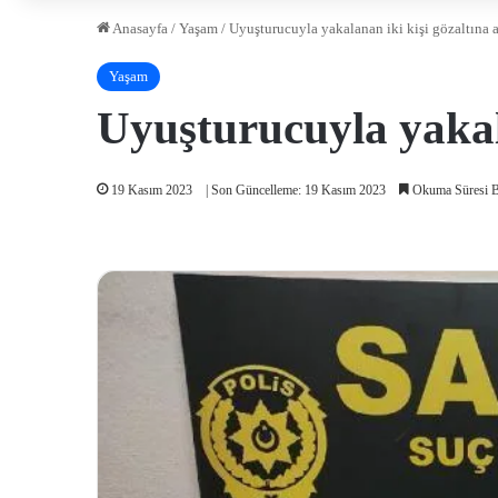
Anasayfa
/
Yaşam
/
Uyuşturucuyla yakalanan iki kişi gözaltına a
Yaşam
Uyuşturucuyla yakala
19 Kasım 2023
| Son Güncelleme: 19 Kasım 2023
Okuma Süresi B