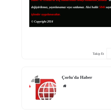
Haber ve resimlerin telif haklarından dolayı kullanımı yasaktır
.
Ya
değiştirilemez, yayınlanamaz veya satılamaz. Aksi halde
5846
sayı
işlemler uygulanacaktır.
© Copyright 2014
Takip Et
Çorlu'da Haber
We
b
site
si