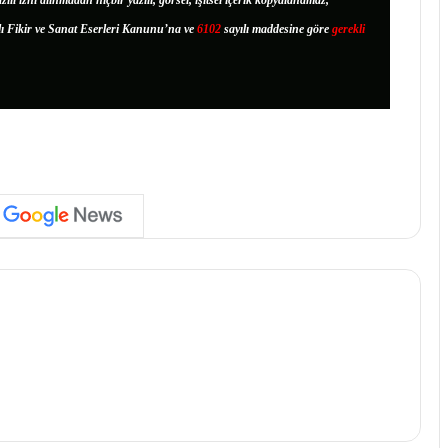
zılı izni alınmadan hiçbir yazılı, görsel, işitsel içerik kopyalanamaz,
lı Fikir ve Sanat Eserleri Kanunu’na ve
6102
sayılı maddesine göre
gerekli