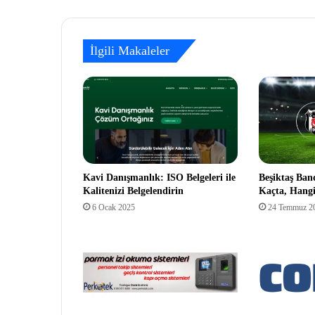
İlgili Makaleler
Kavi Danışmanlık: ISO Belgeleri ile
Beşiktaş Ban
Kalitenizi Belgelendirin
Kaçta, Hang
6 Ocak 2025
24 Temmuz 2