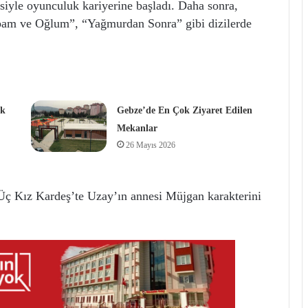
zisiyle oyunculuk kariyerine başladı. Daha sonra,
bam ve Oğlum”, “Yağmurdan Sonra” gibi dizilerde
ik
Gebze’de En Çok Ziyaret Edilen
Mekanlar
26 Mayıs 2026
 Üç Kız Kardeş’te Uzay’ın annesi Müjgan karakterini