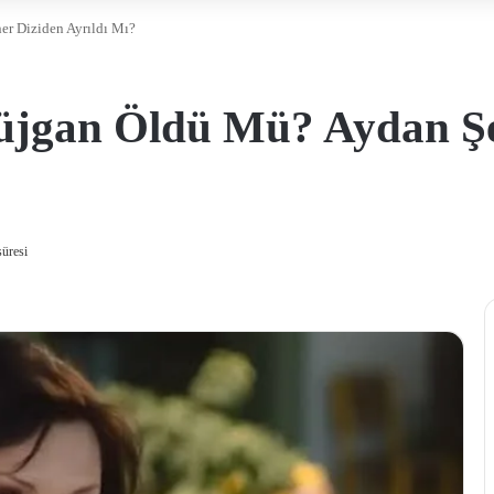
r Diziden Ayrıldı Mı?
üjgan Öldü Mü? Aydan Şen
üresi