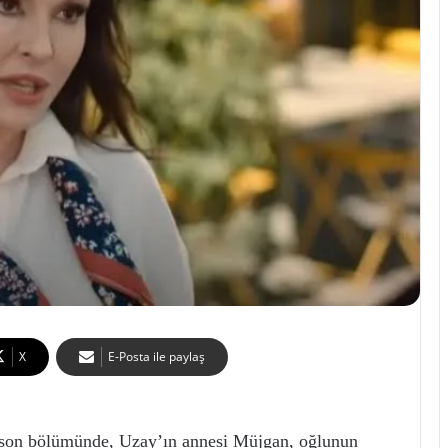
X
E-Posta ile paylaş
n son bölümünde, Uzay’ın annesi Müjgan, oğlunun