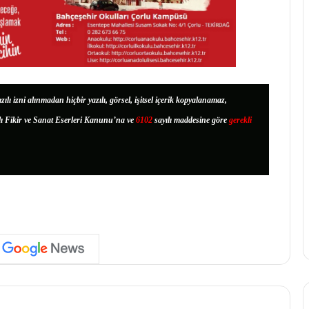
zılı izni alınmadan hiçbir yazılı, görsel, işitsel içerik kopyalanamaz,
lı Fikir ve Sanat Eserleri Kanunu’na ve
6102
sayılı maddesine göre
gerekli