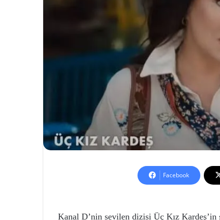
Facebook
Kanal D’nin sevilen dizisi Üç Kız Kardeş’i