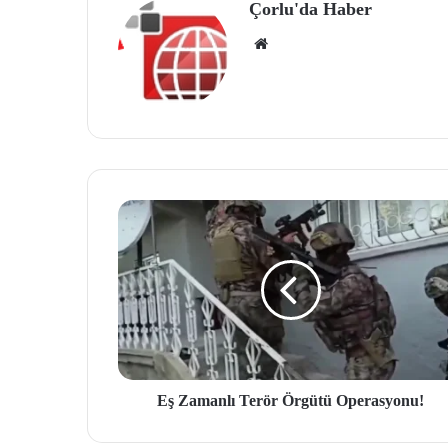
Çorlu'da Haber
We
b
site
si
Eş Zamanlı Terör Örgütü Operasyonu!