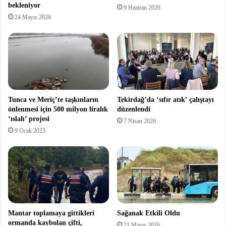
bekleniyor
9 Haziran 2026
24 Mayıs 2026
Tunca ve Meriç’te taşkınların
Tekirdağ’da ‘sıfır atık’ çalıştayı
önlenmesi için 500 milyon liralık
düzenlendi
‘ıslah’ projesi
7 Nisan 2026
9 Ocak 2023
Mantar toplamaya gittikleri
Sağanak Etkili Oldu
ormanda kaybolan çifti,
21 Mayıs 2026