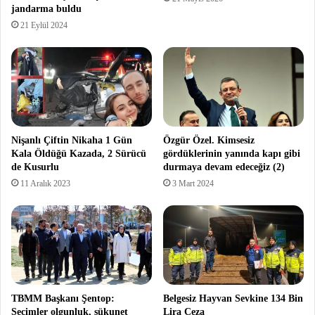
jandarma buldu
21 Eylül 2024
Nişanlı Çiftin Nikaha 1 Gün
Özgür Özel. Kimsesiz
Kala Öldüğü Kazada, 2 Sürücü
gördüklerinin yanında kapı gibi
de Kusurlu
durmaya devam edeceğiz (2)
11 Aralık 2023
3 Mart 2024
TBMM Başkanı Şentop:
Belgesiz Hayvan Sevkine 134 Bin
Seçimler olgunluk, sükunet
Lira Ceza