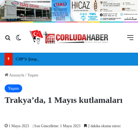
Arama yap ...
Dış görünümü değiştir
M
CHP’li Şimşek: ‘Baba Ocağı’ Dediler, İlleri, İlçeleri Paramparça Edip Gittiler
Anasayfa
/
Yaşam
Yaşam
Trakya’da, 1 Mayıs kutlamaları
1 Mayıs 2023
| Son Güncelleme: 1 Mayıs 2023
2 dakika okuma süresi