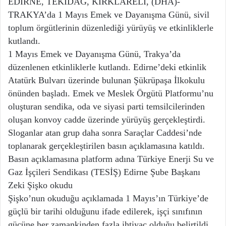
EDİRNE, TEKİDAĞ, KIRKLARELİ, (DHA)-
TRAKYA’da 1 Mayıs Emek ve Dayanışma Günü, sivil
toplum örgütlerinin düzenlediği yürüyüş ve etkinliklerle
kutlandı.
1 Mayıs Emek ve Dayanışma Günü, Trakya’da
düzenlenen etkinliklerle kutlandı. Edirne’deki etkinlik
Atatürk Bulvarı üzerinde bulunan Şükrüpaşa İlkokulu
önünden başladı. Emek ve Meslek Örgütü Platformu’nu
oluşturan sendika, oda ve siyasi parti temsilcilerinden
oluşan konvoy cadde üzerinde yürüyüş gerçekleştirdi.
Sloganlar atan grup daha sonra Saraçlar Caddesi’nde
toplanarak gerçekleştirilen basın açıklamasına katıldı.
Basın açıklamasına platform adına Türkiye Enerji Su ve
Gaz İşçileri Sendikası (TESİŞ) Edirne Şube Başkanı
Zeki Şişko okudu
Şişko’nun okuduğu açıklamada 1 Mayıs’ın Türkiye’de
güçlü bir tarihi olduğunu ifade edilerek, işçi sınıfının
gücüne her zamankinden fazla ihtiyaç olduğu belirtildi.