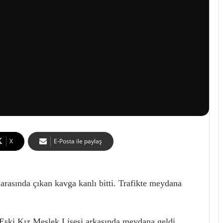
X
E-Posta ile paylaş
 arasında çıkan kavga kanlı bitti. Trafikte meydana
 Eski Kız Meslek Lisesi arkasında meydana geldi.