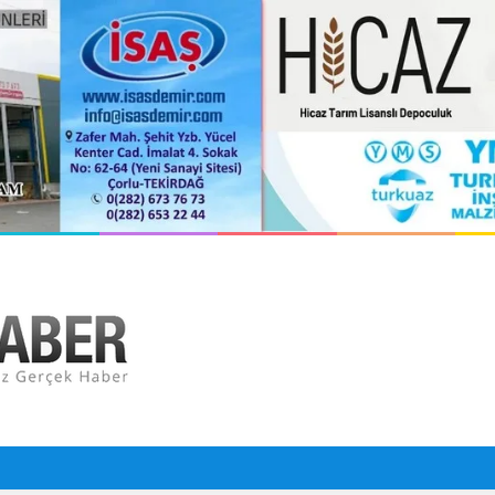
l insansız cankurtaran araçları görevde