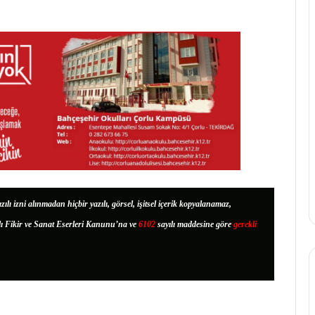
zılı izni alınmadan hiçbir yazılı, görsel, işitsel içerik kopyalanamaz,
lı Fikir ve Sanat Eserleri Kanunu’na ve
6102
sayılı maddesine göre
gerekli