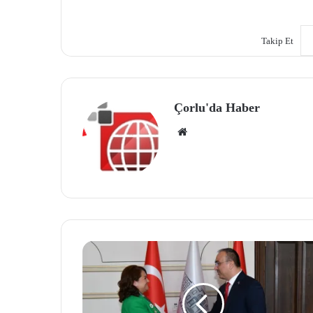
Takip Et
Çorlu'da Haber
We
b
site
si