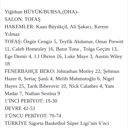
Yiğithan HÜYÜK/BURSA,(DHA)-
SALON: TOFAŞ
HAKEMLER: Kaan Büyükçil, Ali Şakacı, Kerem
Yılmaz
TOFAŞ: Özgür Cengiz 5, Teyfik Akdamar, Omar Prewitt
11, Caleb Homesley 16, Batın Tuna , Tolga Geçim 13,
Ege Demir 4, J.J Obrien 16, Luke Maye 3, Austin Wiley
18
FENERBAHÇE BEKO: Johnathan Motley 22, Şehmus
Hazer 8, Sertaç Şanlı 4, Melih Mahmutoğlu 6, Nigel
Hayes 25, Tarık Biberovic 10, Nick Calathes 4, Yam
Madar 7, Nathan Sestina 9
1’İNCİ PERİYOT: 19-30
DEVRE 42-53
3’ÜNCU PERİYOT: 70-74
TÜRKİYE Sigorta Basketbol Süper Ligi’nin 6’nci