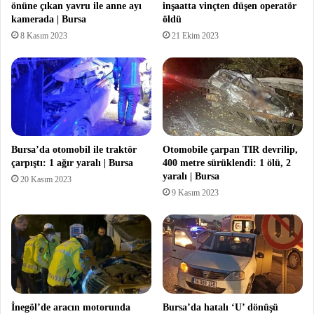
önüne çıkan yavru ile anne ayı
inşaatta vinçten düşen operatör
kamerada | Bursa
öldü
8 Kasım 2023
21 Ekim 2023
Bursa’da otomobil ile traktör
Otomobile çarpan TIR devrilip,
çarpıştı: 1 ağır yaralı | Bursa
400 metre sürüklendi: 1 ölü, 2
yaralı | Bursa
20 Kasım 2023
9 Kasım 2023
İnegöl’de aracın motorunda
Bursa’da hatalı ‘U’ dönüşü