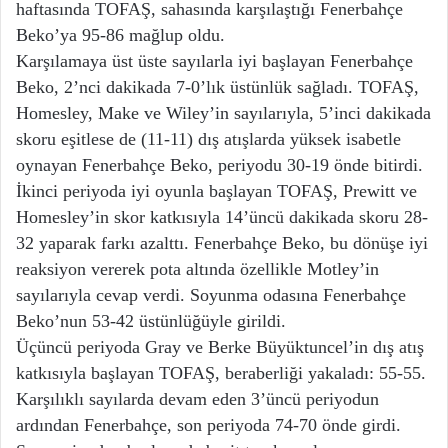
haftasında TOFAŞ, sahasında karşılaştığı Fenerbahçe
Beko’ya 95-86 mağlup oldu.
Karşılamaya üst üste sayılarla iyi başlayan Fenerbahçe
Beko, 2’nci dakikada 7-0’lık üstünlük sağladı. TOFAŞ,
Homesley, Make ve Wiley’in sayılarıyla, 5’inci dakikada
skoru eşitlese de (11-11) dış atışlarda yüksek isabetle
oynayan Fenerbahçe Beko, periyodu 30-19 önde bitirdi.
İkinci periyoda iyi oyunla başlayan TOFAŞ, Prewitt ve
Homesley’in skor katkısıyla 14’üncü dakikada skoru 28-
32 yaparak farkı azalttı. Fenerbahçe Beko, bu dönüşe iyi
reaksiyon vererek pota altında özellikle Motley’in
sayılarıyla cevap verdi. Soyunma odasına Fenerbahçe
Beko’nun 53-42 üstünlüğüyle girildi.
Üçüncü periyoda Gray ve Berke Büyüktuncel’in dış atış
katkısıyla başlayan TOFAŞ, beraberliği yakaladı: 55-55.
Karşılıklı sayılarda devam eden 3’üncü periyodun
ardından Fenerbahçe, son periyoda 74-70 önde girdi.