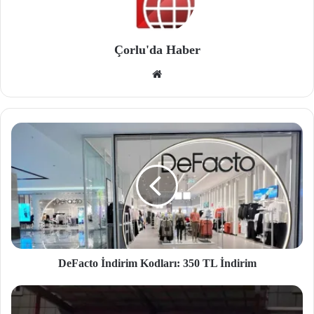
Çorlu'da Haber
We
b
site
si
DeFacto İndirim Kodları: 350 TL İndirim