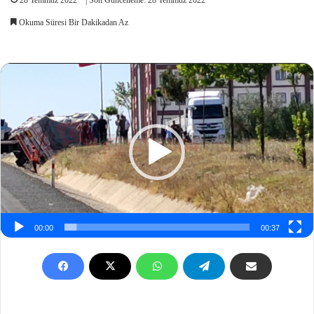
Okuma Süresi Bir Dakikadan Az
Video
oynatıcı
00:00
00:37