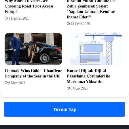
Why More Travelers Are
İbrahim Murat Gündüz’den
Choosing Road Trips Across
Zehir Zemberek Sözler:
Europe
“Yapılanı Unutan, Kendine
İhanet Eder!”
1 Haziran 2026
13 Eylül 2025
Limotak Wins Gold – Chauffeur
Kocaeli Dijital: Dijital
Company of the Year in the UK
Pazarlama Çözümleri ile
Markanızı Yükseltin
6 Mart 2026
6 Ocak 2025
Yorum Yap