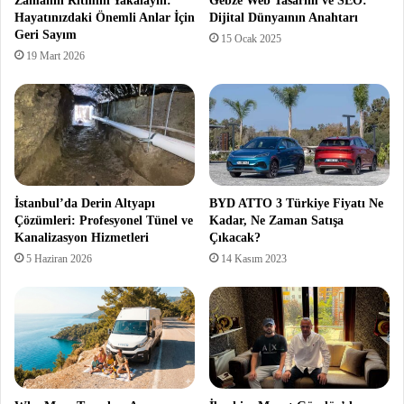
Zamanın Ritmini Yakalayın:
Gebze Web Tasarım ve SEO:
Hayatınızdaki Önemli Anlar İçin
Dijital Dünyaının Anahtarı
Geri Sayım
15 Ocak 2025
19 Mart 2026
İstanbul’da Derin Altyapı
BYD ATTO 3 Türkiye Fiyatı Ne
Çözümleri: Profesyonel Tünel ve
Kadar, Ne Zaman Satışa
Kanalizasyon Hizmetleri
Çıkacak?
5 Haziran 2026
14 Kasım 2023