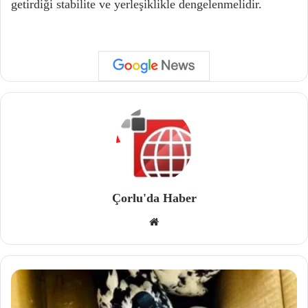
getirdiği stabilite ve yerleşiklikle dengelenmelidir.
Çorlu'da Haber
We
b
site
si