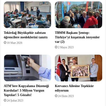
Tekirdağ Büyükşehir zabıtası
TBMM Başkanı Şentop:
öğrencilere mesleklerini tanıttı
Türkiye’yi kuşatmak isteyenler
var (2)
10 Mart 2026
2 Mayıs 2023
ATM’lere Kopyalama Düzeneği
Kervancı Ailesine Teşekkür
Kurdular! 3 Milyon Vurgun
ediyorum
Yaptılar! 5 Gözaltı!
24 Ekim 2023
24 Şubat 2023