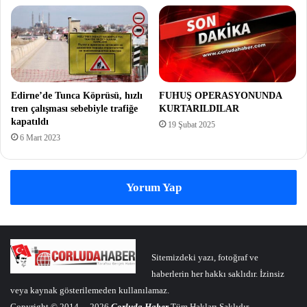
Edirne’de Tunca Köprüsü, hızlı
FUHUŞ OPERASYONUNDA
tren çalışması sebebiyle trafiğe
KURTARILDILAR
kapatıldı
19 Şubat 2025
6 Mart 2023
Yorum Yap
Sitemizdeki yazı, fotoğraf ve
haberlerin her hakkı saklıdır. İzinsiz
veya kaynak gösterilemeden kullanılamaz.
Copyright © 2014 – 2026
Çorluda Haber
Tüm Hakları Saklıdır.