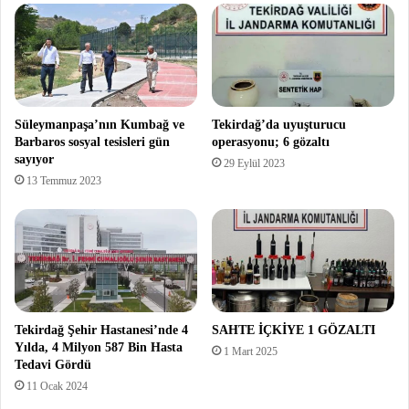
Süleymanpaşa’nın Kumbağ ve
Tekirdağ’da uyuşturucu
Barbaros sosyal tesisleri gün
operasyonu; 6 gözaltı
sayıyor
29 Eylül 2023
13 Temmuz 2023
Tekirdağ Şehir Hastanesi’nde 4
SAHTE İÇKİYE 1 GÖZALTI
Yılda, 4 Milyon 587 Bin Hasta
1 Mart 2025
Tedavi Gördü
11 Ocak 2024