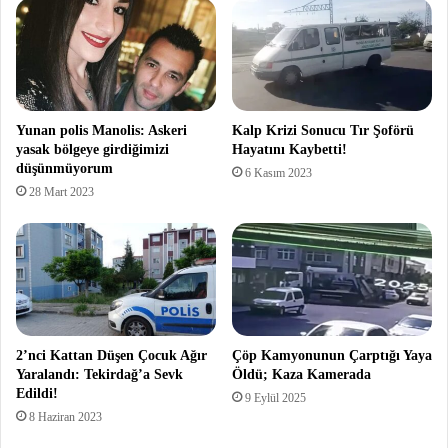
Yunan polis Manolis: Askeri
Kalp Krizi Sonucu Tır Şoförü
yasak bölgeye girdiğimizi
Hayatını Kaybetti!
düşünmüyorum
6 Kasım 2023
28 Mart 2023
2’nci Kattan Düşen Çocuk Ağır
Çöp Kamyonunun Çarptığı Yaya
Yaralandı: Tekirdağ’a Sevk
Öldü; Kaza Kamerada
Edildi!
9 Eylül 2025
8 Haziran 2023