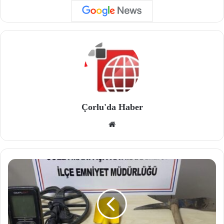
Çorlu'da Haber
We
b
site
si