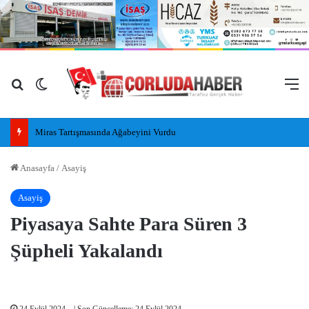
Arama yap ...
Dış görünümü değiştir
M
Miras Tartışmasında Ağabeyini Vurdu
Anasayfa
/
Asayiş
Asayiş
Piyasaya Sahte Para Süren 3
Şüpheli Yakalandı
24 Eylül 2024
| Son Güncelleme: 24 Eylül 2024