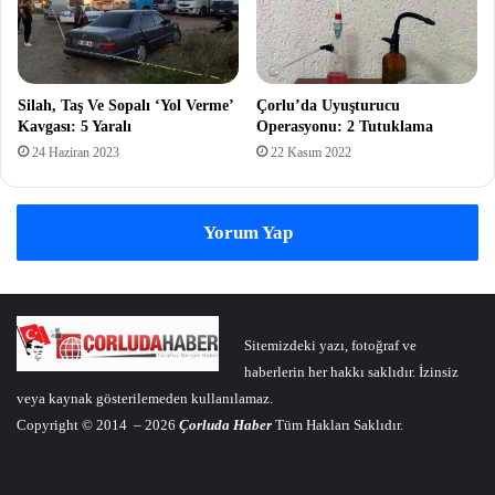
Silah, Taş Ve Sopalı ‘Yol Verme’
Çorlu’da Uyuşturucu
Kavgası: 5 Yaralı
Operasyonu: 2 Tutuklama
24 Haziran 2023
22 Kasım 2022
Yorum Yap
Sitemizdeki yazı, fotoğraf ve
haberlerin her hakkı saklıdır. İzinsiz
veya kaynak gösterilemeden kullanılamaz.
Copyright © 2014 – 2026
Çorluda Haber
Tüm Hakları Saklıdır.