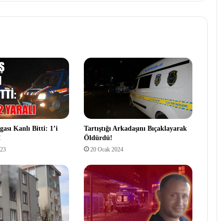
ası Kanlı Bitti: 1’i
Tartıştığı Arkadaşını Bıçaklayarak
!
Öldürdü!
023
20 Ocak 2024