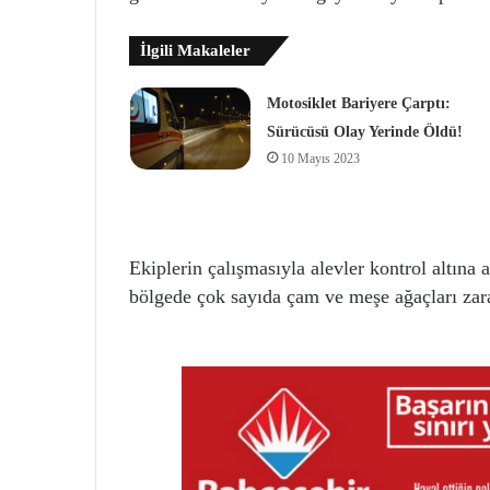
İlgili Makaleler
Motosiklet Bariyere Çarptı:
Sürücüsü Olay Yerinde Öldü!
10 Mayıs 2023
Ekiplerin çalışmasıyla alevler kontrol altına
bölgede çok sayıda çam ve meşe ağaçları za