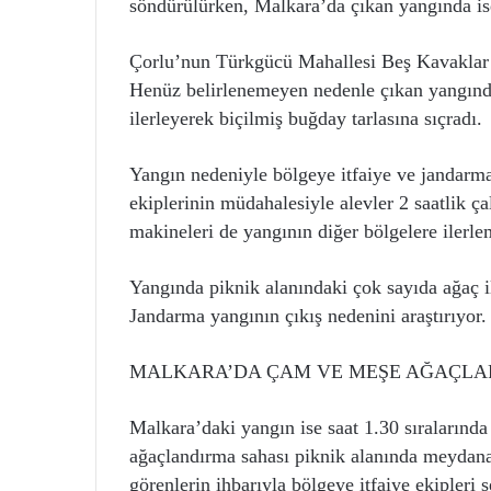
söndürülürken, Malkara’da çıkan yangında is
Çorlu’nun Türkgücü Mahallesi Beş Kavaklar p
Henüz belirlenemeyen nedenle çıkan yangında 
ilerleyerek biçilmiş buğday tarlasına sıçradı.
Yangın nedeniyle bölgeye itfaiye ve jandarma e
ekiplerinin müdahalesiyle alevler 2 saatlik ça
makineleri de yangının diğer bölgelere ilerle
Yangında piknik alanındaki çok sayıda ağaç i
Jandarma yangının çıkış nedenini araştırıyor.
MALKARA’DA ÇAM VE MEŞE AĞAÇLA
Malkara’daki yangın ise saat 1.30 sıralarınd
ağaçlandırma sahası piknik alanında meydana
görenlerin ihbarıyla bölgeye itfaiye ekipleri s