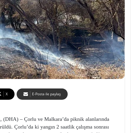
X
E-Posta ile paylaş
HA) – Çorlu ve Malkara’da piknik alanlarında
ürüldü. Çorlu’da ki yangın 2 saatlik çalışma sonrası