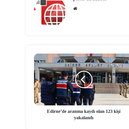
We
b
site
si
Edirne’de aranma kaydı olan 123 kişi
yakalandı