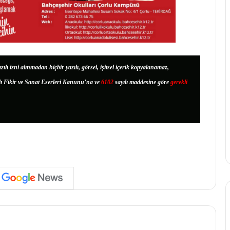
zılı izni alınmadan hiçbir yazılı, görsel, işitsel içerik kopyalanamaz,
lı Fikir ve Sanat Eserleri Kanunu’na ve
6102
sayılı maddesine göre
gerekli