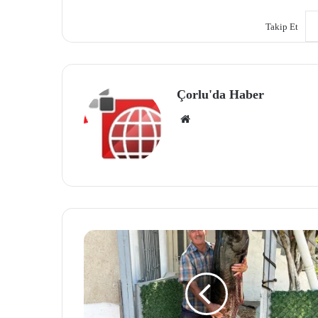
Takip Et
Çorlu'da Haber
We
b
site
si