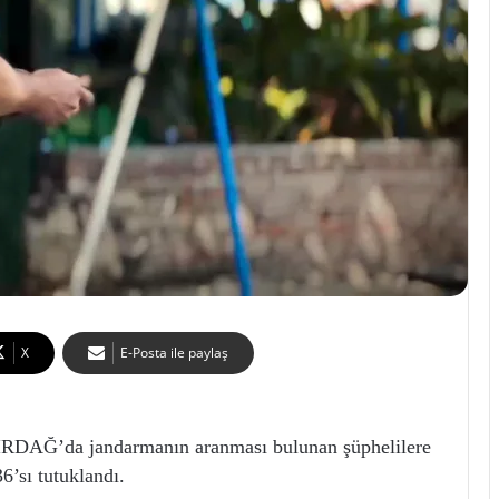
X
E-Posta ile paylaş
Ğ’da jandarmanın aranması bulunan şüphelilere
6’sı tutuklandı.