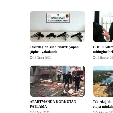
Tekirdağ’da silah ticareti yapan
CHP’li Adem:
şüpheli yakalandı
mitingine be
12 Nisan 2023
12 Haziran 2
APARTMANDA KORKUTAN
Tekirdağ’da i
PATLAMA
olaya müdaha
26 Mart 2025
5 Ağustos 20