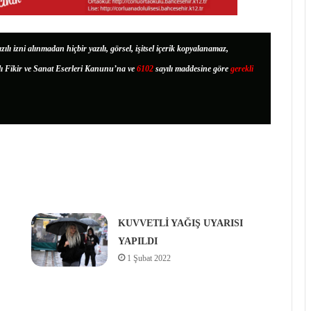
zılı izni alınmadan hiçbir yazılı, görsel, işitsel içerik kopyalanamaz,
lı Fikir ve Sanat Eserleri Kanunu’na ve
6102
sayılı maddesine göre
gerekli
KUVVETLİ YAĞIŞ UYARISI
YAPILDI
1 Şubat 2022