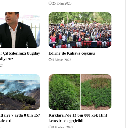
25 Ekim 2025
 Çiftçilerimizi buğday
Edirne’de Kakava coşkusu
kliyoruz
5 Mayıs 2023
024
tfaiye 7 ayda 8 bin 157
Kırklareli’de 13 bin 800 kök Hint
le etti
keneviri ele geçirildi
26
8 Haziran 2023