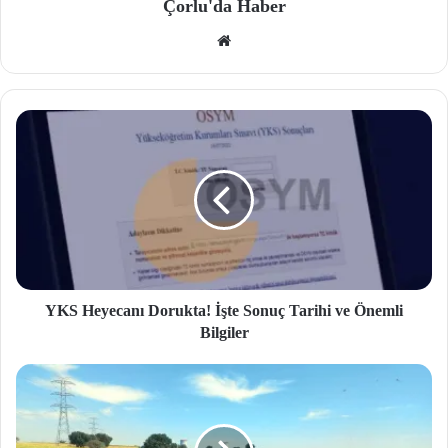
Çorlu'da Haber
We
b
site
si
YKS Heyecanı Dorukta! İşte Sonuç Tarihi ve Önemli
Bilgiler