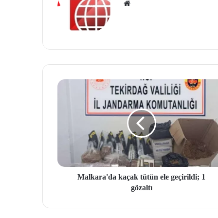
We
b
site
si
Malkara'da kaçak tütün ele geçirildi; 1
gözaltı