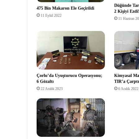
Düğünde Tart
475 Bin Makaron Ele Geçirildi
2 Kişiyi Ezdi
11 Eylül 2022
11 Haziran 2
Çorlu’da Uyuşturucu Operasyonu;
Kimyasal M
6 Gözaltı
TIR’a Çarptı;
22 Aralık 2023
6 Aralık 2022