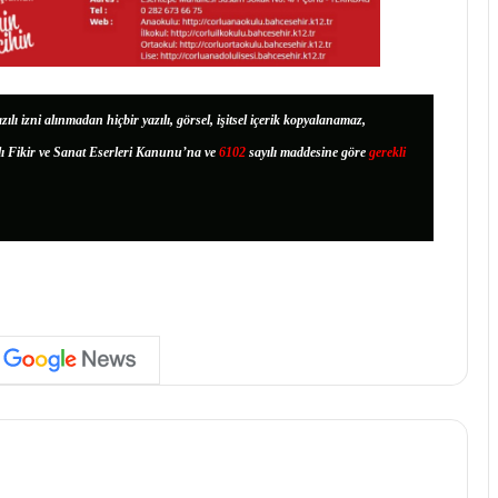
zılı izni alınmadan hiçbir yazılı, görsel, işitsel içerik kopyalanamaz,
lı Fikir ve Sanat Eserleri Kanunu’na ve
6102
sayılı maddesine göre
gerekli