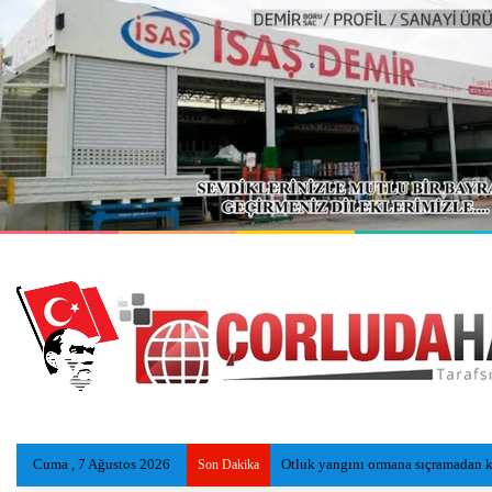
Cuma , 7 Ağustos 2026
Otluk yangını ormana sıçramadan ko
Son Dakika