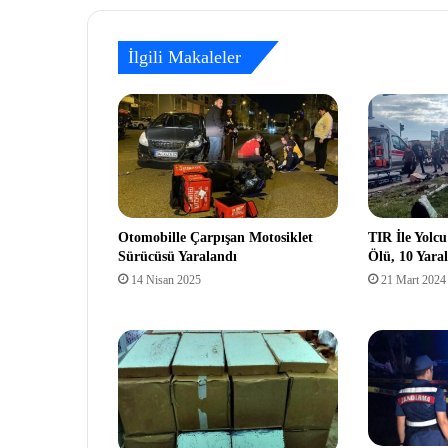
İlgili Makaleler
Otomobille Çarpışan Motosiklet
TIR İle Yolc
Sürücüsü Yaralandı
Ölü, 10 Yaral
14 Nisan 2025
21 Mart 2024