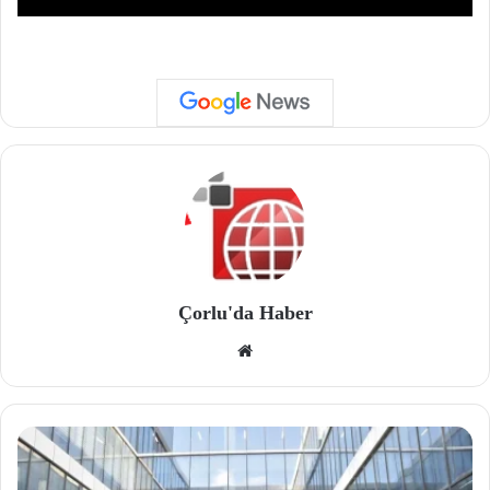
Çorlu'da Haber
We
b
site
si