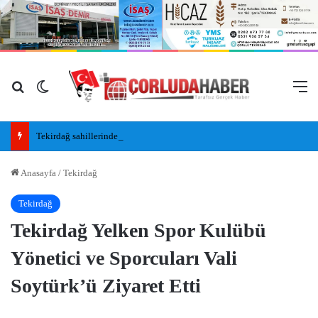
Arama yap ...
Dış görünümü değiştir
M
Tekirdağ sahillerinde yeni nesil insansız cankurtaran araçları görevde
Anasayfa
/
Tekirdağ
Tekirdağ
Tekirdağ Yelken Spor Kulübü
Yönetici ve Sporcuları Vali
Soytürk’ü Ziyaret Etti