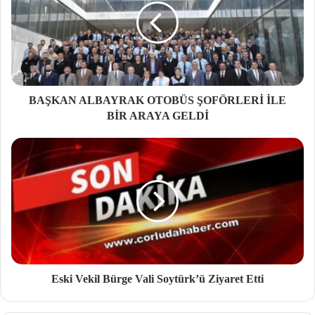
BAŞKAN ALBAYRAK OTOBÜS ŞOFÖRLERİ İLE
BİR ARAYA GELDİ
Eski Vekil Bürge Vali Soytürk’ü Ziyaret Etti