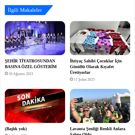
İlgili Makaleler
ŞEHİR TİYATROSUNDAN
İhtiyaç Sahibi Çocuklar İçin
BASINA ÖZEL GÖSTERİM
Gönüllü Olarak Kıyafet
Üretiyorlar
10 Ağustos 2023
11 Şubat 2025
(Başlık yok)
Lavanta Şenliği Renkli Anlara
Sahne Oldu