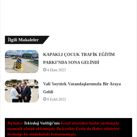
İlgili Makaleler
KAPAKLI ÇOCUK TRAFİK EĞİTİM
PARKI’NDA SONA GELİNDİ
4 Ekim 2023
Vali Soytürk Vatandaşlarımızla Bir Araya
Geldi
8 Eylül 2023
Bu haber
Tekirdağ Valiliği’nin
Kendi sitesinden botlar yardımıyla
otomatik olarak eklenmiştir. Bu içerikte Çorlu’da Haber editörleri
herhangi bir müdahalede bulunmamıştır.