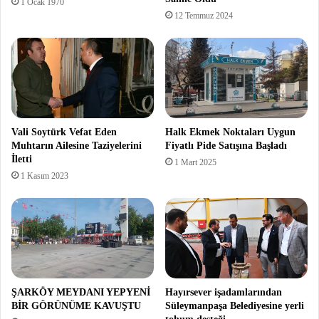
1 Ocak 1970
12 Temmuz 2024
Vali Soytürk Vefat Eden
Halk Ekmek Noktaları Uygun
Muhtarın Ailesine Taziyelerini
Fiyatlı Pide Satışına Başladı
İletti
1 Mart 2025
1 Kasım 2023
ŞARKÖY MEYDANI YEPYENİ
Hayırsever işadamlarından
BİR GÖRÜNÜME KAVUŞTU
Süleymanpaşa Belediyesine yerli