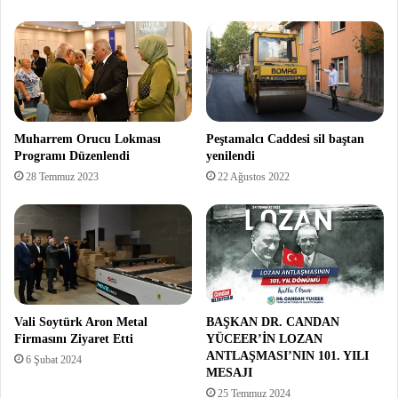
Muharrem Orucu Lokması
Peştamalcı Caddesi sil baştan
Programı Düzenlendi
yenilendi
28 Temmuz 2023
22 Ağustos 2022
Vali Soytürk Aron Metal
BAŞKAN DR. CANDAN
Firmasını Ziyaret Etti
YÜCEER’İN LOZAN
ANTLAŞMASI’NIN 101. YILI
6 Şubat 2024
MESAJI
25 Temmuz 2024