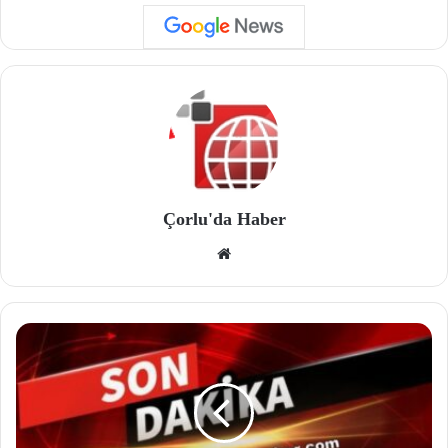
Çorlu'da Haber
We
b
site
si