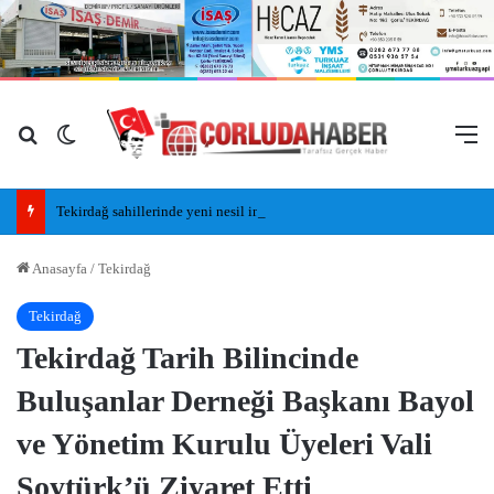
Arama yap ...
Dış görünümü değiştir
M
Tekirdağ sahillerinde yeni nesil insansız cankurtaran araçları görevde
Anasayfa
/
Tekirdağ
Tekirdağ
Tekirdağ Tarih Bilincinde
Buluşanlar Derneği Başkanı Bayol
ve Yönetim Kurulu Üyeleri Vali
Soytürk’ü Ziyaret Etti