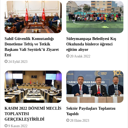
Sahil Güvenlik Komutanlığı
Süleymanpaşa Belediyesi Kış
Denetleme Teftiş ve Tetkik
Okulunda binlerce öğrenci
Başkanı Vali Soytürk’ü Ziyaret
eğitim alıyor
Etti
20 Aralık 2022
24 Eylül 2023
KASIM 2022 DÖNEMİ MECLİS
Sektör Paydaşları Toplantısı
TOPLANTISI
Yapıldı
GERÇEKLEŞTİRİLDİ
28 Ekim 2023
9 Kasım 2022