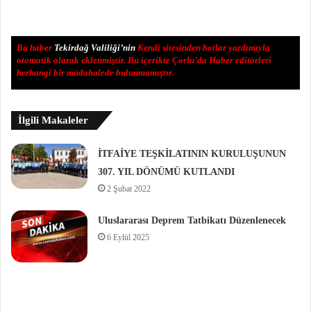
Bu haber
Tekirdağ Valiliği’nin
Kendi sitesinden botlar yardımıyla
otomatik olarak eklenmiştir. Bu içerikte Çorlu’da Haber editörleri
herhangi bir müdahalede bulunmamıştır.
İlgili Makaleler
İTFAİYE TEŞKİLATININ KURULUŞUNUN
307. YIL DÖNÜMÜ KUTLANDI
2 Şubat 2022
Uluslararası Deprem Tatbikatı Düzenlenecek
6 Eylül 2025