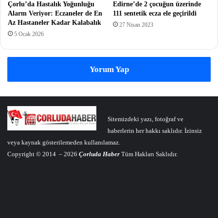
Çorlu’da Hastalık Yoğunluğu
Edirne’de 2 çocuğun üzerinde
Alarm Veriyor: Eczaneler de En
111 sentetik ecza ele geçirildi
Az Hastaneler Kadar Kalabalık
27 Nisan 2023
5 Ocak 2026
Yorum Yap
Sitemizdeki yazı, fotoğraf ve
haberlerin her hakkı saklıdır. İzinsiz
veya kaynak gösterilemeden kullanılamaz.
Copyright © 2014 – 2026
Çorluda Haber
Tüm Hakları Saklıdır.