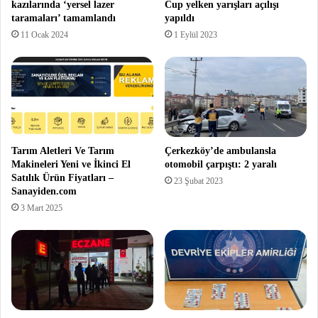
kazılarında ‘yersel lazer
Cup yelken yarışları açılışı
taramaları’ tamamlandı
yapıldı
11 Ocak 2024
1 Eylül 2023
Tarım Aletleri Ve Tarım
Çerkezköy’de ambulansla
Makineleri Yeni ve İkinci El
otomobil çarpıştı: 2 yaralı
Satılık Ürün Fiyatları –
23 Şubat 2023
Sanayiden.com
3 Mart 2025