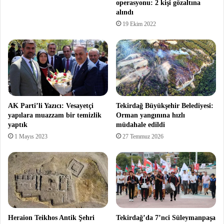
operasyonu: 2 kişi gözaltına
alındı
19 Ekim 2022
AK Parti’li Yazıcı: Vesayetçi
Tekirdağ Büyükşehir Belediyesi:
yapılara muazzam bir temizlik
Orman yangınına hızlı
yaptık
müdahale edildi
1 Mayıs 2023
27 Temmuz 2026
Heraion Teikhos Antik Şehri
Tekirdağ’da 7’nci Süleymanpaşa