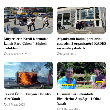
Müşterilerin Kredi Kartından
Afganistanlı kadın, paralarını
İzinsiz Para Çeken 4 Şüpheli,
gasbeden 2 organizatörü KADES
Tutuklandı
sayesinde yakalattı
24 Temmuz 2025
8 Şubat 2023
Tekstil Ürünü Taşıyan TIR Alev
Husumetliler Lokantada
Alev Yandı
Birbirlerine Ateş Açtı: 1 Ölü,1
Yaralı
14 Mayıs 2023
11 Haziran 2023