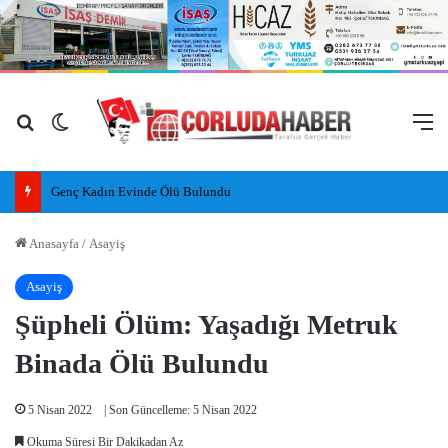
Arama yap ...
Dış görünümü değiştir
M
Genç Kadın Evinde Ölü Bulundu
Anasayfa
/
Asayiş
Asayiş
Şüpheli Ölüm: Yaşadığı Metruk
Binada Ölü Bulundu
5 Nisan 2022
| Son Güncelleme: 5 Nisan 2022
Okuma Süresi Bir Dakikadan Az