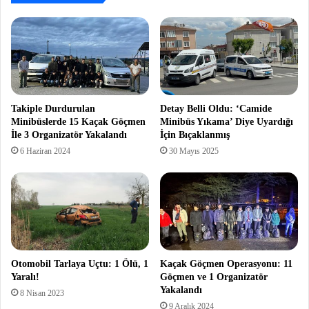
Takiple Durdurulan
Detay Belli Oldu: ‘Camide
Minibüslerde 15 Kaçak Göçmen
Minibüs Yıkama’ Diye Uyardığı
İle 3 Organizatör Yakalandı
İçin Bıçaklanmış
6 Haziran 2024
30 Mayıs 2025
Otomobil Tarlaya Uçtu: 1 Ölü, 1
Kaçak Göçmen Operasyonu: 11
Yaralı!
Göçmen ve 1 Organizatör
Yakalandı
8 Nisan 2023
9 Aralık 2024