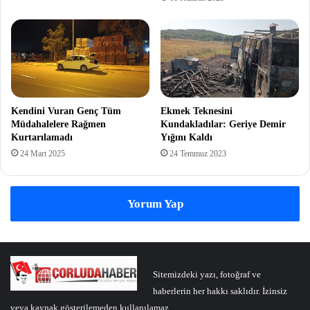
Kendini Vuran Genç Tüm
Ekmek Teknesini
Müdahalelere Rağmen
Kundakladılar: Geriye Demir
Kurtarılamadı
Yığını Kaldı
24 Mart 2025
24 Temmuz 2023
Yorum Yap
Sitemizdeki yazı, fotoğraf ve
haberlerin her hakkı saklıdır. İzinsiz
veya kaynak gösterilemeden kullanılamaz.