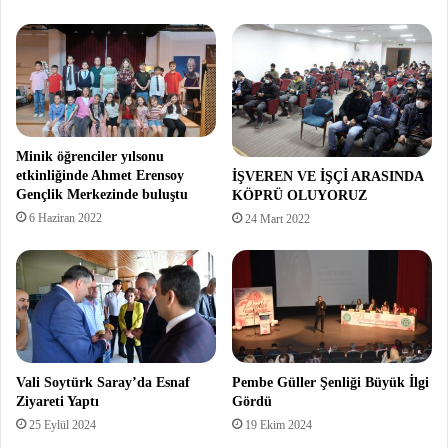
Minik öğrenciler yılsonu
etkinliğinde Ahmet Erensoy
İŞVEREN VE İŞÇİ ARASINDA
Gençlik Merkezinde buluştu
KÖPRÜ OLUYORUZ
6 Haziran 2022
24 Mart 2022
Vali Soytürk Saray’da Esnaf
Pembe Güller Şenliği Büyük İlgi
Ziyareti Yaptı
Gördü
25 Eylül 2024
19 Ekim 2024