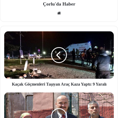
Çorlu'da Haber
We
b
site
si
Kaçak Göçmenleri Taşıyan Araç Kaza Yaptı: 9 Yaralı