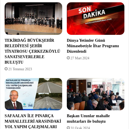
TEKİRDAĞ BÜYÜKŞEHİR
Dünya Yetimler Günü
BELEDİYESİ ŞEHİR
Münasebetiyle İftar Programı
TİYATROSU ÇERKEZKÖYLÜ
Düzenlendi
SANATSEVERLERLE
27 Mart 2024
BULUŞTU
21 Temmuz 2023
SAFAALAN İLE PINARÇA
Başkan Uzunlar mahalle
MAHALLELERİ ARASINDAKİ
muhtarları ile buluştu
YOL YAPIM ÇALIŞMALARI
31 Ocak 2024