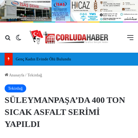
Arama yap ...
Dış görünümü değiştir
M
Tekirdağ Büyükşehir Belediyesi’nden arı yetiştiricilerine destek
Anasayfa
/
Tekirdağ
Tekirdağ
SÜLEYMANPAŞA’DA 400 TON
SICAK ASFALT SERİMİ
YAPILDI