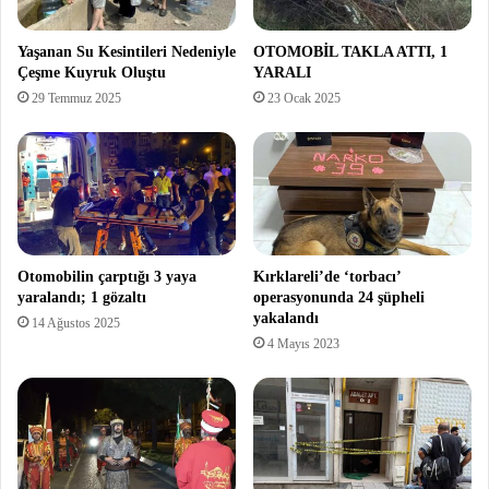
Yaşanan Su Kesintileri Nedeniyle
OTOMOBİL TAKLA ATTI, 1
Çeşme Kuyruk Oluştu
YARALI
29 Temmuz 2025
23 Ocak 2025
Otomobilin çarptığı 3 yaya
Kırklareli’de ‘torbacı’
yaralandı; 1 gözaltı
operasyonunda 24 şüpheli
yakalandı
14 Ağustos 2025
4 Mayıs 2023