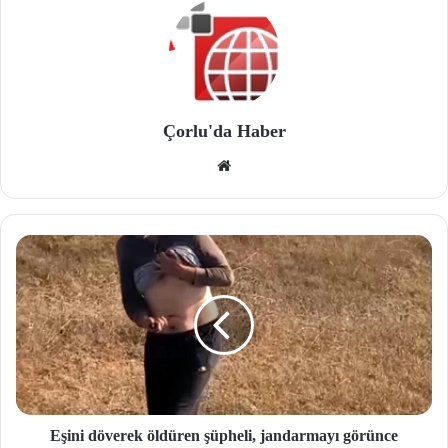
Çorlu'da Haber
We
b
site
si
Eşini döverek öldüren şüpheli, jandarmayı görünce