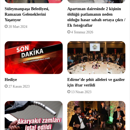
Süleymanpaşa Belediyesi,
Apartman dairesinde 2 kişinin
Ramazan Geleneklerini
öldüğü patlamanın neden
Yaşatıyor
olduğu hasar sabah ortaya çıktı /
Ek fotoğraflar
20 Mart 2024
4 Temmuz 2026
Hediye
Edirne’de şehit aileleri ve gaziler
için iftar verildi
27 Kasım 2023
13 Nisan 2023