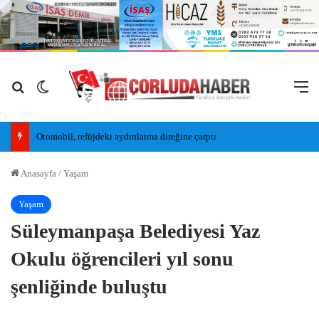
Arama yap ...
Dış görünümü değiştir
M
Otomobil, refüjdeki aydınlatma direğine çarptı
Anasayfa
/
Yaşam
Yaşam
Süleymanpaşa Belediyesi Yaz
Okulu öğrencileri yıl sonu
şenliğinde buluştu