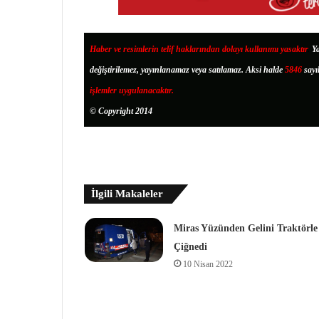
Haber ve resimlerin telif haklarından dolayı kullanımı yasaktır
.
Ya
değiştirilemez, yayınlanamaz veya satılamaz. Aksi halde
5846
sayı
işlemler uygulanacaktır.
© Copyright 2014
İlgili Makaleler
Miras Yüzünden Gelini Traktörle
Çiğnedi
10 Nisan 2022