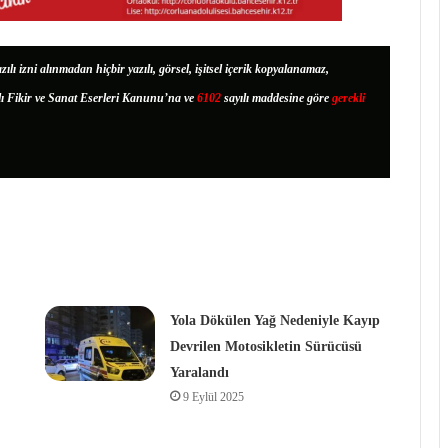
zılı izni alınmadan hiçbir yazılı, görsel, işitsel içerik kopyalanamaz,
lı Fikir ve Sanat Eserleri Kanunu’na ve
6102
sayılı maddesine göre
gerekli
Yola Dökülen Yağ Nedeniyle Kayıp
Devrilen Motosikletin Sürücüsü
Yaralandı
9 Eylül 2025