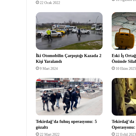
22 Ocak 2022
İki Otomobilin Çarpıştığı Kazada 2
Eski İş Orta
Kişi Yaralandı
Önünde Silah
9 Mart 2024
10 Ekim 2025
Tekirdağ’da fuhuş operasyonu: 5
Tekirdağ’da 
gözaltı
Operasyonu: 
22 Mart 2022
22 Eylül 2023