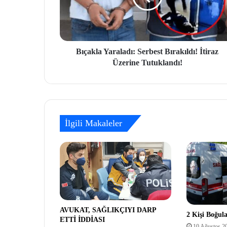
Bıçakla Yaraladı: Serbest Bırakıldı! İtiraz
Üzerine Tutuklandı!
İlgili Makaleler
AVUKAT, SAĞLIKÇIYI DARP
2 Kişi Boğul
ETTİ İDDİASI
10 Ağustos 2