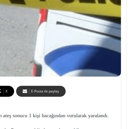
X
E-Posta ile paylaş
an ateş sonucu 1 kişi bacağından vurularak yaralandı.