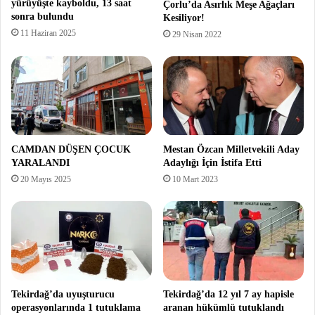
yürüyüşte kayboldu, 13 saat
Çorlu’da Asırlık Meşe Ağaçları
sonra bulundu
Kesiliyor!
11 Haziran 2025
29 Nisan 2022
CAMDAN DÜŞEN ÇOCUK
Mestan Özcan Milletvekili Aday
YARALANDI
Adaylığı İçin İstifa Etti
20 Mayıs 2025
10 Mart 2023
Tekirdağ’da uyuşturucu
Tekirdağ’da 12 yıl 7 ay hapisle
operasyonlarında 1 tutuklama
aranan hükümlü tutuklandı