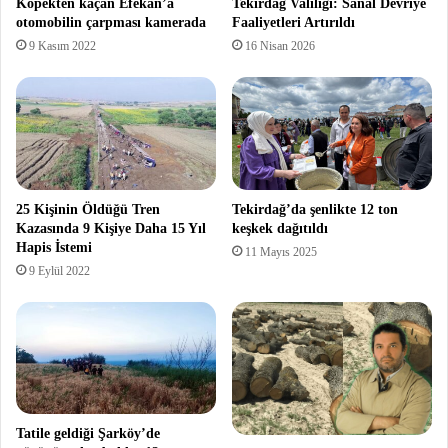
Köpekten kaçan Efekan’a
Tekirdağ Valiliği: Sanal Devriye
otomobilin çarpması kamerada
Faaliyetleri Artırıldı
9 Kasım 2022
16 Nisan 2026
25 Kişinin Öldüğü Tren
Tekirdağ’da şenlikte 12 ton
Kazasında 9 Kişiye Daha 15 Yıl
keşkek dağıtıldı
Hapis İstemi
11 Mayıs 2025
9 Eylül 2022
Tatile geldiği Şarköy’de