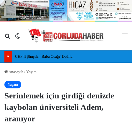
Arama yap ...
Dış görünümü değiştir
M
CHP’li Şimşek: ‘Baba Ocağı’ Dediler, İlleri, İlçeleri Paramparça Edip Gittiler
Anasayfa
/
Yaşam
Yaşam
Serinlemek için girdiği denizde
kaybolan üniversiteli Adem,
aranıyor