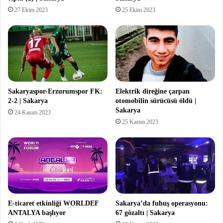
27 Ekim 2023
25 Ekim 2023
Sakaryaspor-Erzurumspor FK:
Elektrik direğine çarpan
2-2 | Sakarya
otomobilin sürücüsü öldü |
Sakarya
24 Kasım 2023
25 Kasım 2023
E-ticaret etkinliği WORLDEF
Sakarya’da fuhuş operasyonu:
ANTALYA başlıyor
67 gözaltı | Sakarya