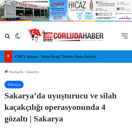
Arama yap ...
Dış görünümü değiştir
M
CHP’li Şimşek: ‘Baba Ocağı’ Dediler, İlleri, İlçeleri Paramparça Edip Gittiler
Anasayfa
/
Sakarya
Sakarya
Sakarya’da uyuşturucu ve silah
kaçakçılığı operasyonunda 4
gözaltı | Sakarya