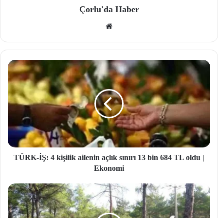
Çorlu'da Haber
We
b
site
si
TÜRK-İŞ: 4 kişilik ailenin açlık sınırı 13 bin 684 TL oldu |
Ekonomi