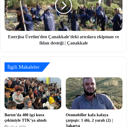
Enerjisa Üretim'den Çanakkale'deki arıcılara ekipman ve
fidan desteği | Çanakkale
İlgili Makaleler
Bartın’da 400 işçi kura
Otomobiller kafa kafaya
çekimiyle TTK’ya alındı
çarpıştı: 1 ölü, 2 yaralı (2) |
Sakarya
1 Ocak 1970