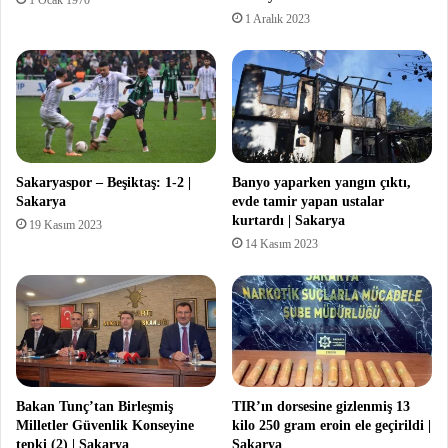
1 Aralık 2023
Sakaryaspor – Beşiktaş: 1-2 |
Banyo yaparken yangın çıktı,
Sakarya
evde tamir yapan ustalar
kurtardı | Sakarya
19 Kasım 2023
14 Kasım 2023
Bakan Tunç’tan Birleşmiş
TIR’ın dorsesine gizlenmiş 13
Milletler Güvenlik Konseyine
kilo 250 gram eroin ele geçirildi |
tepki (2) | Sakarya
Sakarya