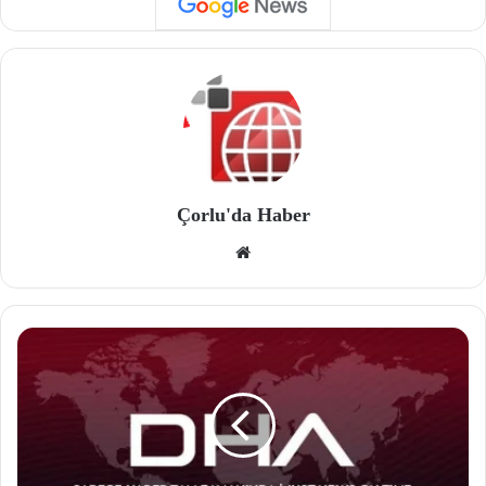
Çorlu'da Haber
We
b
site
si