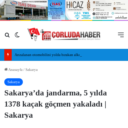
Arama yap ...
Dış görünümü değiştir
M
Arızalanan otomobilini yolda bırakan alkollü sürücü, kaldırımda uyudu
Anasayfa
/
Sakarya
Sakarya
Sakarya’da jandarma, 5 yılda
1378 kaçak göçmen yakaladı |
Sakarya