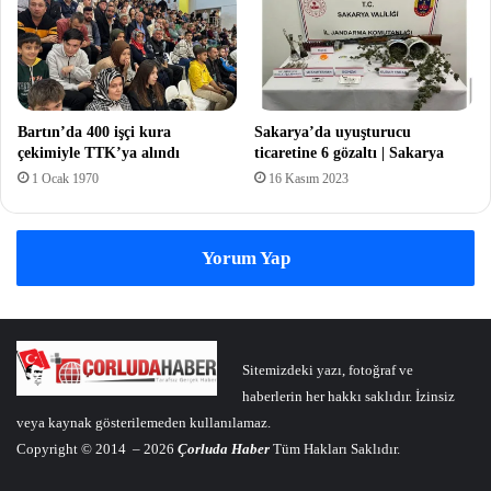
Bartın’da 400 işçi kura
Sakarya’da uyuşturucu
çekimiyle TTK’ya alındı
ticaretine 6 gözaltı | Sakarya
1 Ocak 1970
16 Kasım 2023
Yorum Yap
Sitemizdeki yazı, fotoğraf ve
haberlerin her hakkı saklıdır. İzinsiz
veya kaynak gösterilemeden kullanılamaz.
Copyright © 2014 – 2026
Çorluda Haber
Tüm Hakları Saklıdır.