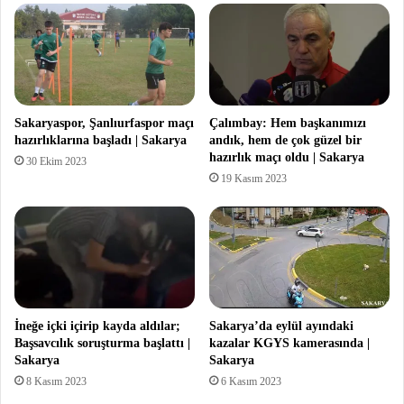
Sakaryaspor, Şanlıurfaspor maçı
Çalımbay: Hem başkanımızı
hazırlıklarına başladı | Sakarya
andık, hem de çok güzel bir
hazırlık maçı oldu | Sakarya
30 Ekim 2023
19 Kasım 2023
İneğe içki içirip kayda aldılar;
Sakarya’da eylül ayındaki
Başsavcılık soruşturma başlattı |
kazalar KGYS kamerasında |
Sakarya
Sakarya
8 Kasım 2023
6 Kasım 2023